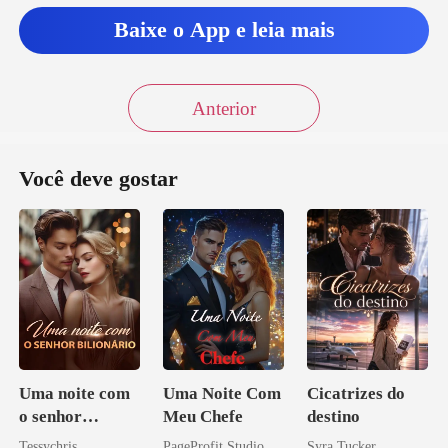
Baixe o App e leia mais
Anterior
Você deve gostar
Uma noite com
Uma Noite Com
Cicatrizes do
o senhor
Meu Chefe
destino
Bilionário
Tessychris
PageProfit Studio
Syra Tucker