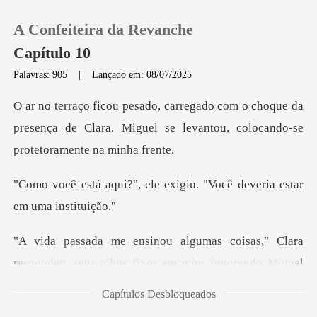
A Confeiteira da Revanche
Capítulo 10
Palavras: 905
|
Lançado em: 08/07/2025
0
choque da
presença de Clara. Miguel se levanto
Loja
le exigiu. "Você deveria
Histórico
Sair
Clara
respondeu, seus olhos fixos em mim,
Baixar App
Capítulos Desbloqueados