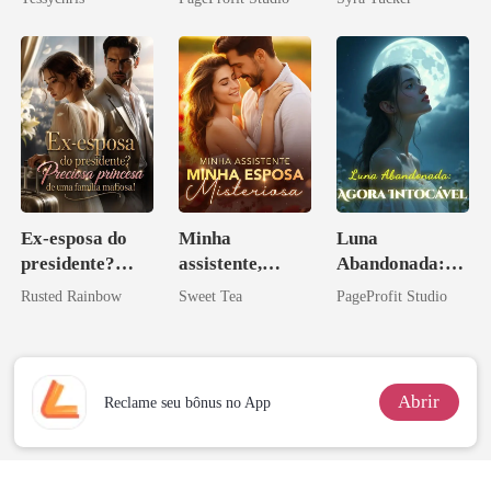
Ex-esposa do
Minha
Luna
presidente?
assistente,
Abandonada:
Preciosa
minha esposa
Agora Intocável
Rusted Rainbow
Sweet Tea
PageProfit Studio
princesa de uma
misteriosa
família
mafiosa!
Abrir
Reclame seu bônus no App