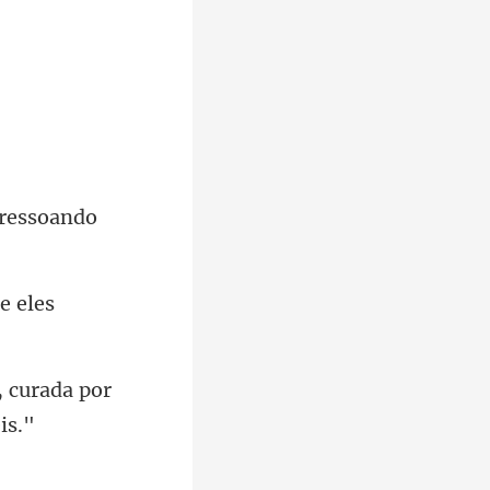
 ressoando
e el
 curada por