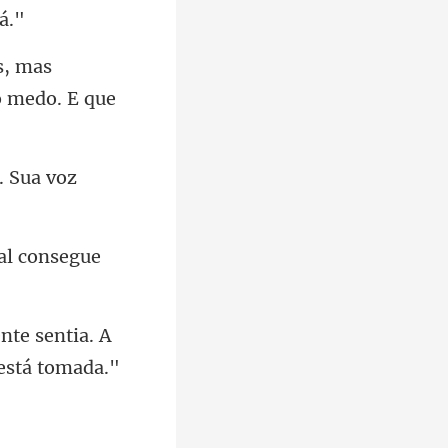
s, mas
mal consegue
te sentia. A