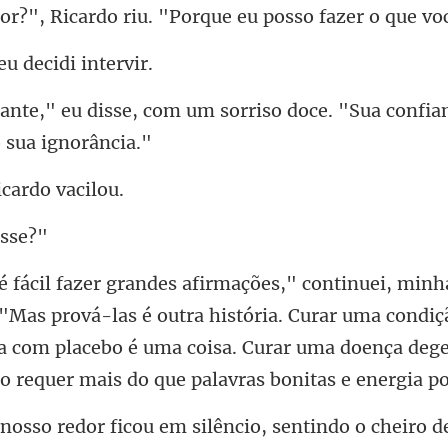
o riu. "Porque eu posso f
eu decid
sorriso doce. "Sua confia
icar
prová-las é outra história. Curar uma condiç
a com placebo é uma coisa. Curar u
icou em silêncio, sentindo