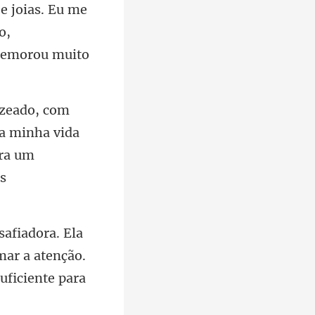
o,
a minha vida
era um
mar a atenção.