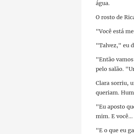
tá me
d
mim. E você...