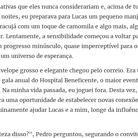
rariam e, acima de t
 noites, eu preparava para Lucas um pequeno man
acujá com um toque de camomila e algo mais, alg
aior event
. Na minha vida passada, eu joguei fora. Desta vez,
Era uma oportu
urando o convit