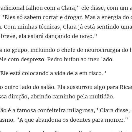
s só sabem cortar e drogar. Mas a energia do
a. Com minhas técn
de neurocirurgia do h
está colocando a v
urrou algo para Rica
agrosa," Clara disse,
a