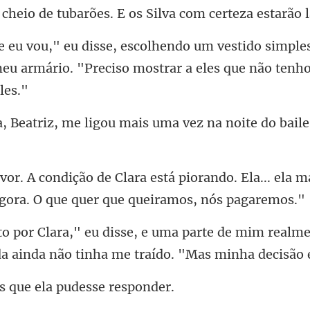
 cheio
o simple
meu armário. "Preciso mostr
igou mais uma vez na noite do
orando. Ela... ela 
e mim realmen
da ainda nã
s que ela pude