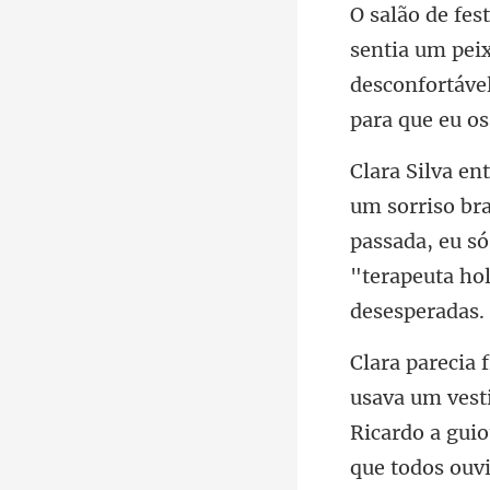
sentia um peix
desconfortáve
passada, eu só
"terapeu
um vest
Ricardo a gui