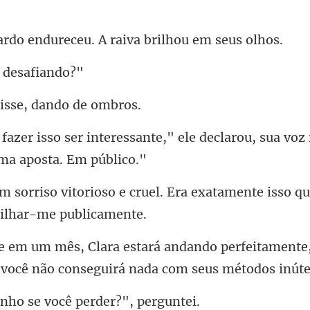
ndureceu. A raiva br
 de
isse, dand
nte," ele declarou, sua voz
e cruel. Era exatamente isso qu
perfeitamente,
 você
ho se você perd