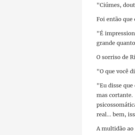
ue 
de R
você
psicossomátic