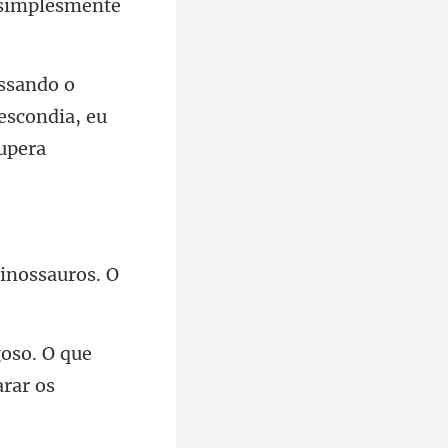
sim
escondia, eu
dinossauros. O
goso. O que