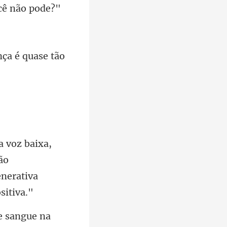
nça é quas
ão