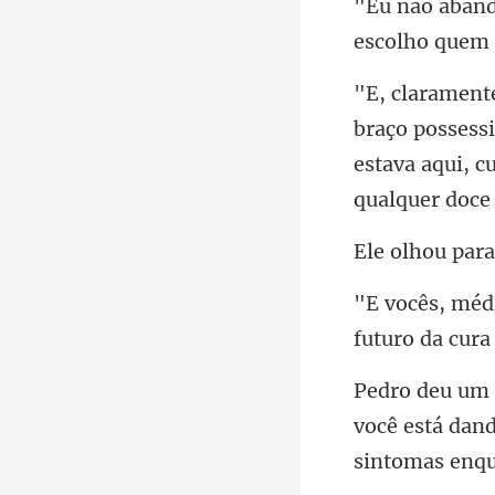
ss
estava aqui, c
ou para
futuro da cura
você está dan