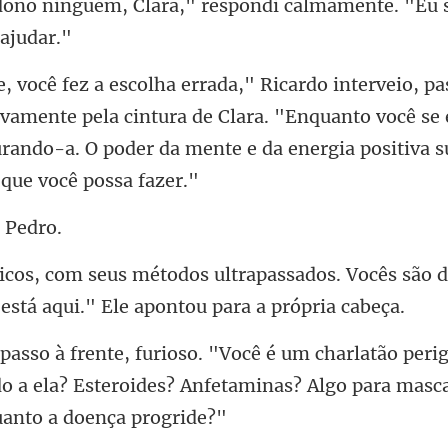
," respondi calmamente. "Eu 
ivamente pela cintura de Clara. "Enquanto você se 
urando
ados. Vocês são 
eri
do a ela? Esteroides? Anfetamina