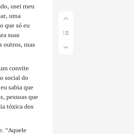
udo, usei meu
jar, uma
o que só eu
o social do
 eu sabia que
e. "Aquele