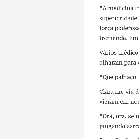
força poderos
olharam par
vieram em
pingando sarc