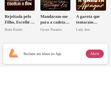
Rejeitada pelo
Mandaram-me
A garota que
Filho, Escolhi o
para a cadeia?
tentaram
Don
Agora me
apagar
Roda Kinder
Oyster Paradox
Lady Ann
vejam esmagá-
los
Abrir
Reclame seu bônus no App