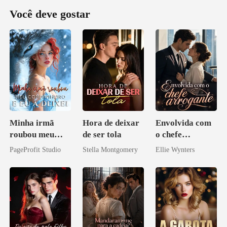
Você deve gostar
Minha irmã
Hora de deixar
Envolvida com
roubou meu
de ser tola
o chefe
companheiro e
arrogante
PageProfit Studio
Stella Montgomery
Ellie Wynters
eu a deixei