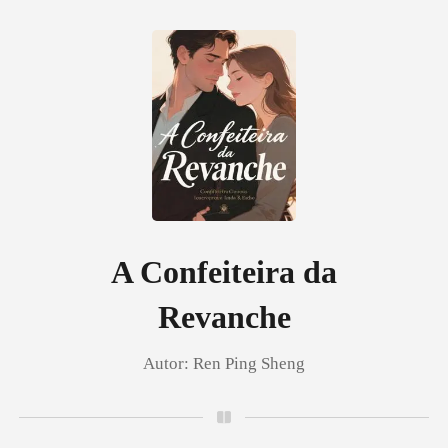
0
Loja
Histórico
A Confeiteira da
Revanche
Sair
Autor:
Ren Ping Sheng
Baixar App