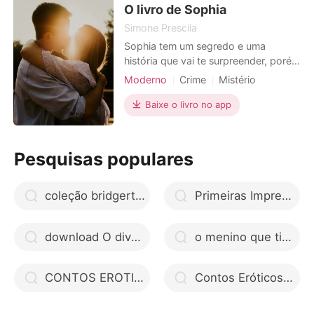
sem a menor vergonha. Um dia,
O livro de Sophia
Bruno ac
Simone Prescila
Sophia tem um segredo e uma
história que vai te surpreender, porém
ela descobrirá que sua vida corre
Moderno
Crime
Mistério
perigo e terá que aprender a se
Vingança
defender pra sobreviver...
Baixe o livro no app
Pesquisas populares
coleção bridgerton livro pdf
Primeiras Impressões
download O divórcio da herdeira bilionária livro pdf
o menino que tinha medo de errar pdf docero
CONTOS EROTICOS +18 ler online
Contos Eróticos: 12 histórias picantes livros em áudio gratuito