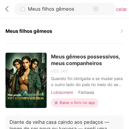
Cancelar
Meus filhos gêmeos
0
Meus gêmeos possessivos,
Loja
meus companheiros
VEE JAY
Histórico
Quando foi obrigada a se mudar para
o outro lado do país no meio do seu
penúltimo ano do ensino médio,
Lobisomem
Fantasia
Sair
Sophia Drake preparou-se para
Primeiro amor
Alpha
enfrentar o pior. Desesperada para
Baixe o livro no app
Triângulo amoroso
escapar de sua família desestruturada
Baixar App
Arrogante/Dominador
Doce
assim que completasse dezoito anos,
seus planos foram interrompidos
Diante da velha casa caindo aos pedaços —
pelos enigmáticos e cat
longe de ser nova ou luxuosa — senti uma