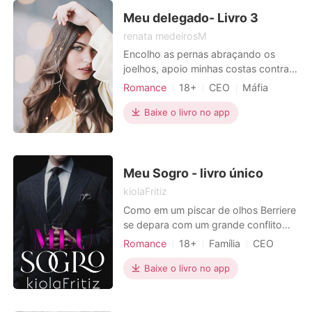
conta com o total apoio dos pais,
Henrique verá tudo a
Meu delegado- Livro 3
renata medeirosM
Encolho as pernas abraçando os
joelhos, apoio minhas costas contra o
azulejo frio da parede. Fecho os
Romance
18+
CEO
Máfia
olhos sentindo a ardência das
Paixão / Erótica
lágrimas que descem por meu rosto.
Baixe o livro no app
Só peço que pare, por favor. Mais,
socos na porta me fazem pular
assustada, amedrontada. - Por favor,
por favor, pare Spencer - implo
Meu Sogro - livro único
kiolaFritiz
Como em um piscar de olhos Berriere
se depara com um grande conflito
quando percebe que o conceito de
Romance
18+
Família
CEO
casamento sólido que acreditava ter
Medrosa
Paixão / Erótica
conquistado, na verdade, nunca
Baixe o livro no app
existiu de fato e viu tudo se
desfazendo rapidamente como