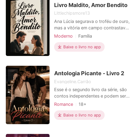
em seu olhar. Essa é a parte
Livro Maldito, Amor Bendito
Littlechipsmore13
Ana Lúcia segurava o troféu de ouro,
mas a vitória em campo contrastava
com o ar pesado de sua casa. Ali, sua
Moderno
Família
família e o rico Carlos Eduardo a
Casamento arranjado
Traição
confrontavam. "Case-se comigo", ele
Baixe o livro no app
Heroína
1V1
propôs, enquanto os pensamentos
de sua mãe, pai e irmão invadiam sua
mente: um casamento para tirá-la do
futebol e "pr
Antologia Picante - Livro 2
Evangeline.Carrão
Esse é o segundo livro da série, são
contos independentes e podem ser
lidos em qualquer ordem de livro ou
Romance
18+
capítulo. Essa é uma coletânea dos
Relacionamento secreto
meus contos eróticos preferidos,
Baixe o livro no app
Triangulo amoroso
como parte da imersão, evitei dar
Escravos sexuais
Gêmeos
características físicas aos envolvidos,
assim, você pode colocar a si mesmo
Paixão / Erótica