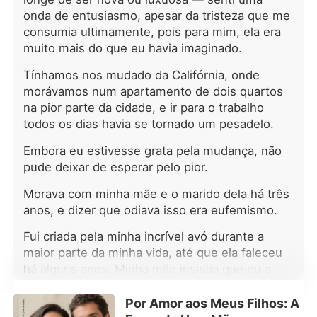
onda de entusiasmo, apesar da tristeza que me
consumia ultimamente, pois para mim, ela era
muito mais do que eu havia imaginado.
Tínhamos nos mudado da Califórnia, onde
morávamos num apartamento de dois quartos
na pior parte da cidade, e ir para o trabalho
todos os dias havia se tornado um pesadelo.
Embora eu estivesse grata pela mudança, não
pude deixar de esperar pelo pior.
Morava com minha mãe e o marido dela há três
anos, e dizer que odiava isso era eufemismo.
Fui criada pela minha incrível avó durante a
maior parte da minha vida, até que ela faleceu
há alguns anos. Minha mãe insistia que eu a
chamasse de Lauren, como se eu fosse uma
estranha na rua, e como era minha única
Por Amor aos Meus Filhos: A