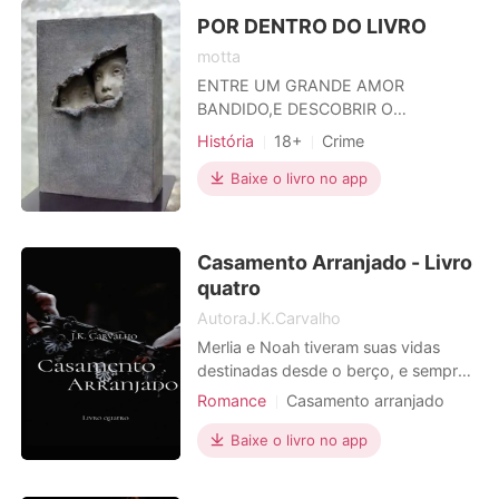
fumaça. Após a perda do seu marido
descobriu que a vida que teve ao seu
POR DENTRO DO LIVRO
l
motta
ENTRE UM GRANDE AMOR
BANDIDO,E DESCOBRIR O
MISTERIOSO DESAPARECIMENTO
História
18+
Crime
DE SEU IRMÃO,ELA PREFERIU O
MISTERIO .
Baixe o livro no app
Casamento Arranjado - Livro
quatro
AutoraJ.K.Carvalho
Merlia e Noah tiveram suas vidas
destinadas desde o berço, e sempre
estiveram cientes de seu futuro
Romance
Casamento arranjado
matrimônio. Mas após uma briga na
Aristocracia
adolescência, o futuro rei de Midorina
Baixe o livro no app
Arrogante / Dominante
e a sexta princesa de Dazzo, criaram
uma pequena richa entre si. Agora