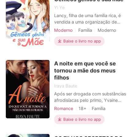
Yi Ye
Lancy, filha de uma família rica, é
vendida a uma organização de
agentes. Durante uma missão, ela fica
Moderno
Família
Moderno
gravemente ferida e perdeu a
Gêmeos
Inteligente
Charmoso
consciência. Algund anos depois, ela
Baixe o livro no app
acorda, inesperadamente
descobrindo que tem gêmeos menino
/ menina. Seu filho de seis anos é
A noite em que você se
inteligente, com excelente
tornou a mãe dos meus
pensamento
filhos
Iraya Baute
Após ser drogada com substâncias
afrodisíacas pelo primo, Yvaine
passou aquela noite, sua primeira
Romance
18+
Família
vez, com um estranho, que a salvou
Amor a primeira vista
CEO
de perder a virgindade nas mãos do
Baixe o livro no app
Paixão / Erótica
velho que seu primo havia contratado
Arrogante / Dominante
para se vingar dela. Pela manhã