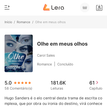
Início
/
Romance
/
Olhe em meus olhos
0
Início
Loja
Gênero
Olhe em meus olhos
Moderno
Histórico
Carol Sales
Lobisomem
|
Romance
Concluído
Sair
Contos
Romance
Baixar App
5.0
181.6K
61
Bilionários
58 Comentário(s)
Leituras
Capítulo
Ranking
Hugo Sanders é o elo central desta trama de escrita co
mplexa, que por obra ou ironia do destino, virá conhece