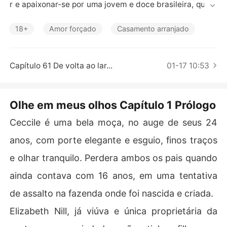
Contos Curtos
r e apaixonar-se por uma jovem e doce brasileira, que d
esde a mais tenra infância, fora educada de forma bast
ante singular. E junto com Hugo e as pessoas que o cerc
18+
Amor forçado
Casamento arranjado
am, o leitor será levado a mergulhar em uma viagem me
ntal e emocional cheia de reviravoltas, onde quase nad
a é o que parece à primeira vista. Que inspira reflexões
Capítulo 61 De volta ao lar...
01-17 10:53
 a cada alto e baixo da narrativa.

  	   Sentimentos mudam, caráteres serão postos à pr
ova e julgamentos pré-concebidos cairão por terra, à m
Olhe em meus olhos Capítulo 1 Prólogo
edida que personagem e leitor aprofundarem mais no c
onhecimento de cada personagem envolvido.
Ceccile é uma bela moça, no auge de seus 24
anos, com porte elegante e esguio, finos traços
e olhar tranquilo. Perdera ambos os pais quando
ainda contava com 16 anos, em uma tentativa
de assalto na fazenda onde foi nascida e criada.
Elizabeth Nill, já viúva e única proprietária da