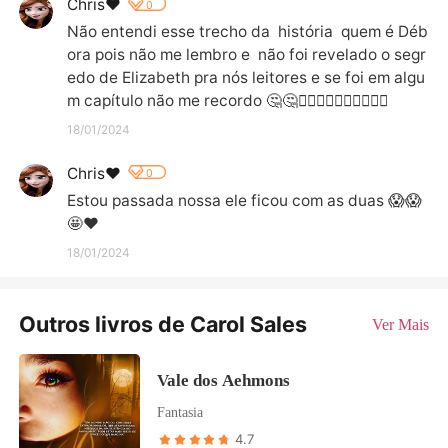
Chris❤️
0
Não entendi esse trecho da  história  quem é Déb
ora pois não me lembro e  não foi revelado o segr
edo de Elizabeth pra nós leitores e se foi em algu
m capítulo não me recordo 🤔🤔🤷‍♀️🤷‍♀️🤷‍♀️🤷‍♀️🤷‍♀️
18/01/2024
Chris❤️
0
Estou passada nossa ele ficou com as duas 😱😱
🤩❤️
18/01/2024
Outros livros de Carol Sales
Ver Mais
Vale dos Aehmons
Fantasia
4.7