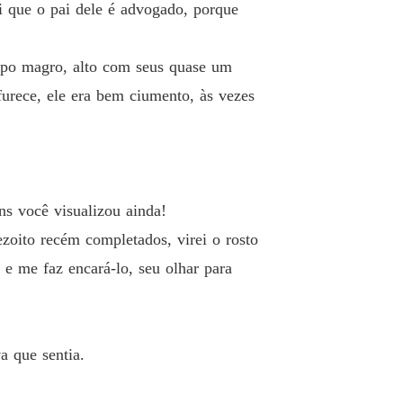
i que o pai dele é advogado, porque
ogros
 13 Cafajestes
27/11/2024
orpo magro, alto com seus quase um
urece, ele era bem ciumento, às vezes
ogros
 14 Bem a sua cara, exagerado.
27/11/2024
ogros
o 15 Meus Sogros
27/11/2024
ns você visualizou ainda!
ogros
 16 Eu sou o dono dessa delícia aqui, eu.
27/11/2024
ezoito recém completados, virei o rosto
 me faz encará-lo, seu olhar para
ogros
 17 Sua traidora... linda dos infernos.
27/11/2024
ogros
 18 Que demora foi essa
27/11/2024
a que sentia.
ogros