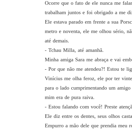
Ocorre que o fato de ele nunca me falar
trabalham juntos e foi obrigado a me di
Ele estava parado em frente a sua Pors
metro e noventa, ele me olhou sério, n
até demais.
- Tchau Milla, até amanhã.
Minha amiga Sara me abraça e vai embor
- Por que não me atendeu?! Estou te li
Vinícius me olha feroz, ele por ter vin
para o lado cumprimentando um amigo q
mim era de pura raiva.
- Estou falando com você! Preste aten
Ele diz entre os dentes, seus olhos cas
Empurro a mão dele que prendia meu ro