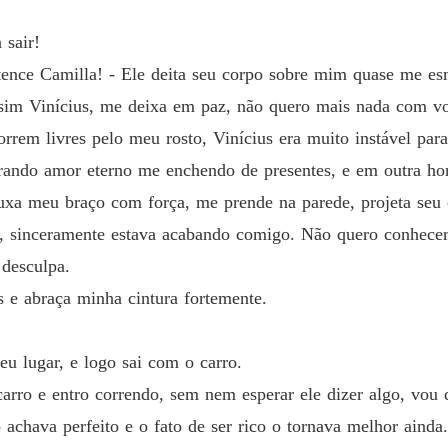
Capítul
 sair!
Meus S
ence Camilla! - Ele deita seu corpo sobre mim quase me e
Capítulo
sim Vinícius, me deixa em paz, não quero mais nada com vo
Meus S
orrem livres pelo meu rosto, Vinícius era muito instável pa
Capítulo
urando amor eterno me enchendo de presentes, e em outra ho
Meus S
puxa meu braço com força, me prende na parede, projeta se
Capítulo
, sinceramente estava acabando comigo. Não quero conhecer
Meus S
 desculpa.
Capítulo
s e abraça minha cintura fortemente.
Meus S
Capítul
eu lugar, e logo sai com o carro.
Meus S
arro e entro correndo, sem nem esperar ele dizer algo, vou 
Capítul
 o achava perfeito e o fato de ser rico o tornava melhor ain