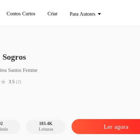
Contos Curtos
Criar
Para Autores
Meus S
 Sogros
Capítulo
Meus S
rea Santos Femme
Capítul
3.5
(2)
Meus S
Capítulo
Meus S
Capítulo
92
183.4K
Ler agora
ítulo
Leituras
Meus S
Capítulo