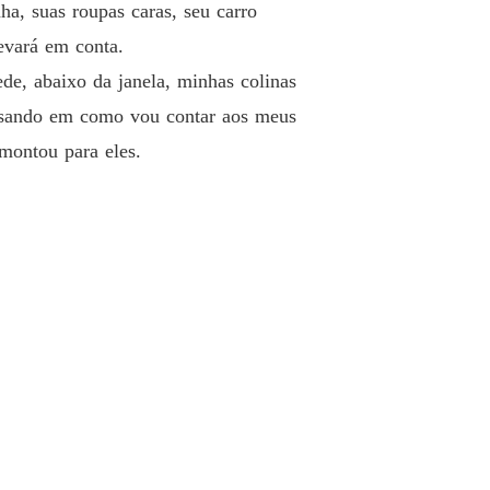
ogros
a, suas roupas caras, seu carro
 40 Eu amo demais, vocês...
17/12/2024
levará em conta.
de, abaixo da janela, minhas colinas
ensando em como vou contar aos meus
montou para eles.