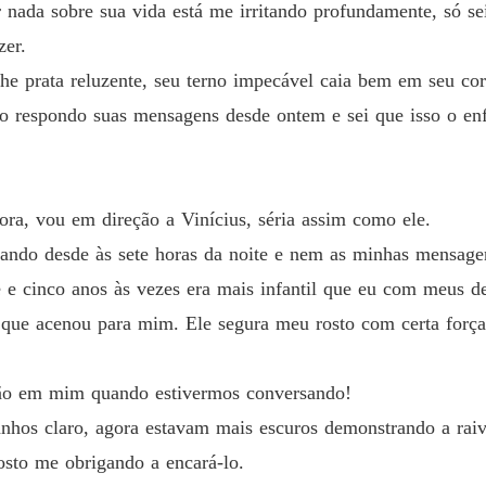
 nada sobre sua vida está me irritando profundamente, só se
Meus S
zer.
Capítulo
che prata reluzente, seu terno impecável caia bem em seu c
ão respondo suas mensagens desde ontem e sei que isso o enf
Meus S
Capítulo
Meus S
Capítul
a, vou em direção a Vinícius, séria assim como ele.
gando desde às sete horas da noite e nem as minhas mensage
Meus S
Capítulo
te e cinco anos às vezes era mais infantil que eu com meus d
ue acenou para mim. Ele segura meu rosto com certa força e
Meus S
Capítulo
ção em mim quando estivermos conversando!
Meus S
Capítulo
tanhos claro, agora estavam mais escuros demonstrando a raiv
sto me obrigando a encará-lo.
Meus S