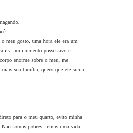
o 33 Está apelando
17/12/2024
ogros
smagando.
 34 Camilla está doente
17/12/2024
cê...
ogros
ra o meu gosto, uma hora ele era um
 35 Pode até ter alguma coisinha aí
17/12/2024
ra era um ciumento possessivo e
ogros
u corpo enorme sobre o meu, me
 36 O que quer nos falar, pequena
17/12/2024
 mais sua família, quero que ele suma.
ogros
 37 Você pode morrer, por causa da gravidez
17/12/2024
ogros
o 38 Que exagero.
17/12/2024
ogros
direto para o meu quarto, evito minha
o 39 Por que não querem me tocar
17/12/2024
da. Não somos pobres, temos uma vida