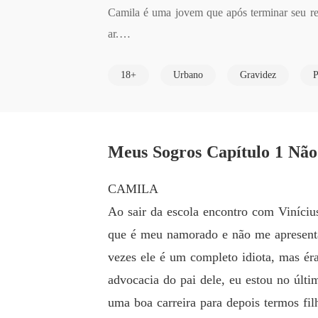
Camila é uma jovem que após terminar seu rel
ar.

O casal Klaus e Enrico, estão tendo um dia p
18+
Urbano
Gravidez
P
ar na boate, eles apenas querem ter ela em ent
Meus Sogros Capítulo 1 Não
CAMILA
Ao sair da escola encontro com Viníci
que é meu namorado e não me apresenta 
vezes ele é um completo idiota, mas ér
advocacia do pai dele, eu estou no últ
uma boa carreira para depois termos fil