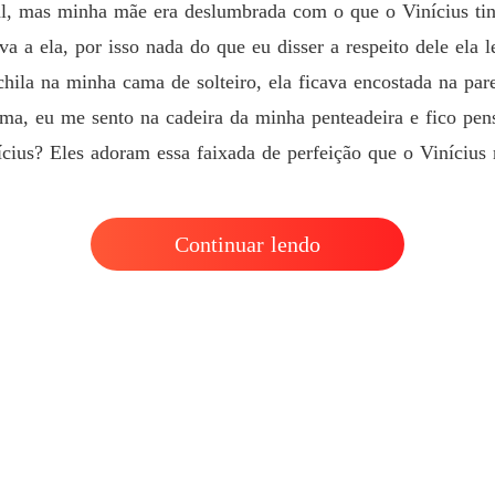
Meus S
al, mas minha mãe era deslumbrada com o que o Vinícius tinh
Capítulo
va a ela, por isso nada do que eu disser a respeito dele ela 
ila na minha cama de solteiro, ela ficava encostada na pare
ama, eu me sento na cadeira da minha penteadeira e fico p
cius? Eles adoram essa faixada de perfeição que o Vinícius 
Continuar lendo