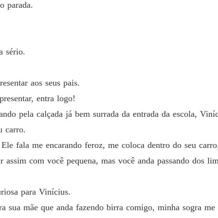
co parada.
Capítulo
Meus S
Capítul
 sério.
Meus S
Capítulo
esentar aos seus pais.
Meus S
presentar, entra logo!
Capítul
ndo pela calçada já bem surrada da entrada da escola, Viní
Meus S
 carro.
Capítulo
Ele fala me encarando feroz, me coloca dentro do seu carro,
Meus S
gir assim com você pequena, mas você anda passando dos lim
Capítul
Meus S
uriosa para Vinícius.
Capítul
para sua mãe que anda fazendo birra comigo, minha sogra me
Meus S