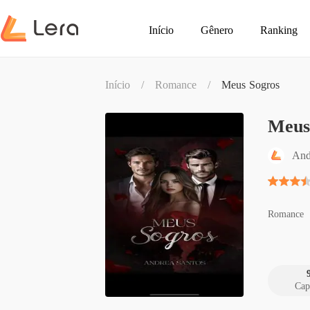
Início
Gênero
Ranking
Início
/
Romance
/
Meus Sogros
Meus
And
Romance
Cap