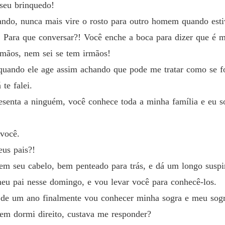
Capítulo
seu brinquedo!
ndo, nunca mais vire o rosto para outro homem quando est
Meus S
Capítulo
! Para que conversar?! Você enche a boca para dizer que é
rmãos, nem sei se tem irmãos!
Meus S
Capítul
uando ele age assim achando que pode me tratar como se fo
te falei.
Meus S
resenta a ninguém, você conhece toda a minha família e eu s
Capítulo
Meus S
 você.
Capítulo
eus pais?!
Meus S
em seu cabelo, bem penteado para trás, e dá um longo suspi
Capítul
 meu pai nesse domingo, e vou levar você para conhecê-los.
Meus S
s de um ano finalmente vou conhecer minha sogra e meu sog
Capítul
nem dormi direito, custava me responder?
Meus S