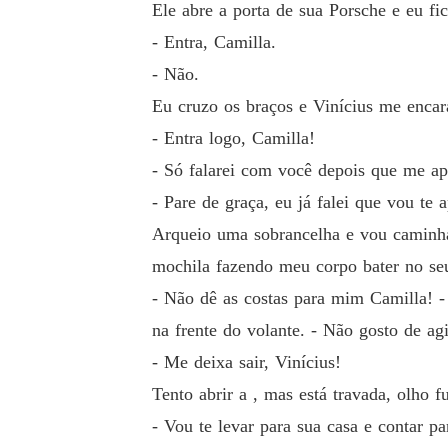
Ele abre a porta de sua Porsche e eu fi
- Entra, Camilla.
- Não.
Eu cruzo os braços e Vinícius me encara
- Entra logo, Camilla!
- Só falarei com você depois que me apr
- Pare de graça, eu já falei que vou te a
Arqueio uma sobrancelha e vou caminha
mochila fazendo meu corpo bater no seu
- Não dê as costas para mim Camilla! - 
na frente do volante. - Não gosto de a
- Me deixa sair, Vinícius!
Tento abrir a , mas está travada, olho f
- Vou te levar para sua casa e contar 