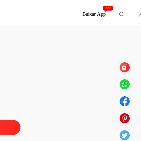
hot
Baixar App
Capítulo 92 EPÍLOGO
ogros
 1 Não sou sua namorada mais, me deixa sair!
27/11/2024
ogros
o 2 Balada
27/11/2024
ogros
 3 Calma, está assustando a menina
27/11/2024
ogros
 4 Posso tirar sua calcinha, pequena
27/11/2024
ogros
 5 Estou toda melecada...
27/11/2024