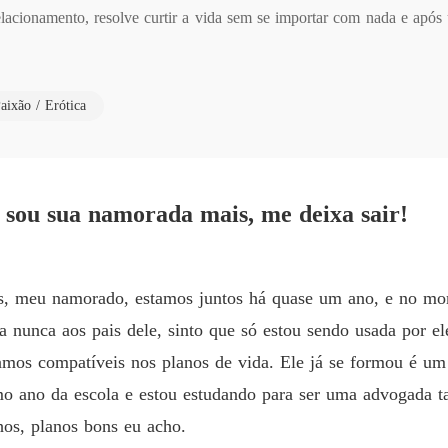
acionamento, resolve curtir a vida sem se importar com nada e após 
Meus S
Capítul
éssimo e ao resolverem extravar seu dia ruim, só querem beber e es
Meus S
aixão / Erótica
re eles nessa noite.
Capítul
Meus S
Capítul
 sou sua namorada mais, me deixa sair!
Meus S
Capítulo
Meus S
us, meu namorado, estamos juntos há quase um ano, e no mom
Capítul
nunca aos pais dele, sinto que só estou sendo usada por el
Meus S
amos compatíveis nos planos de vida. Ele já se formou é um 
Capítulo
imo ano da escola e estou estudando para ser uma advogada t
Meus S
hos, planos bons eu acho.