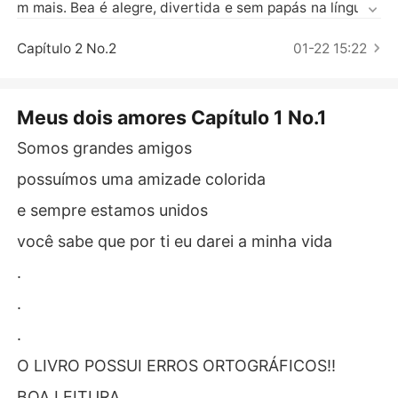
Contos Curtos
m mais. Bea é alegre, divertida e sem papás na línguas.
 Bruno é popular e metido a badboy. 

Bea e Bruno são amigos íntimos, trocam de roupa na fre
Capítulo 2 No.2
01-22 15:22
nte do outro sem a menor vergonha. Um dia, Bruno aca
ba dando a ideia de que ele e Bea poderiam ser amigos
 e ficar ao mesmo tempo, como uma espécie de amizad
Meus dois amores Capítulo 1 No.1
e colorida entre eles.  

Somos grandes amigos
Só que Bea não poderá contar nada para ninguém e o p
rincipal.. jamais confundir seus sentimentos. será mesm
possuímos uma amizade colorida
o que isso vai acontecer?
e sempre estamos unidos
você sabe que por ti eu darei a minha vida
.
.
.
O LIVRO POSSUI ERROS ORTOGRÁFICOS!!
BOA LEITURA.