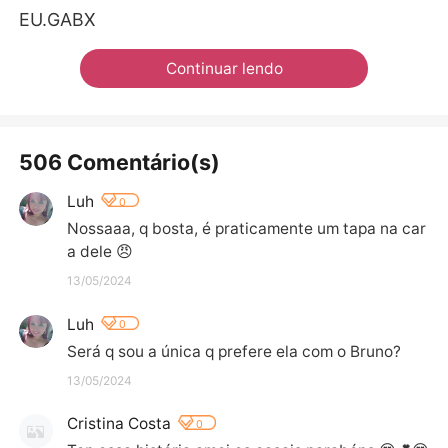
EU.GABX
Continuar lendo
506 Comentário(s)
Luh
0
Nossaaa, q bosta, é praticamente um tapa na car
a dele 😠
13/05/2024
Luh
0
Será q sou a única q prefere ela com o Bruno?
13/05/2024
Cristina Costa
0