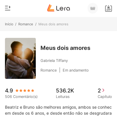
Início
/
Romance
/
Meus dois amores
0
Início
Loja
Gênero
Meus dois amores
Moderno
Histórico
Gabriela Tiffany
Lobisomem
|
Romance
Em andamento
Sair
Contos
Romance
Baixar App
4.9
536.2K
2
Bilionários
506 Comentário(s)
Leituras
Capítulo
Ranking
Beatriz e Bruno são melhores amigos, ambos se conhec
em desde os 6 anos, e desde então não se desgrudara