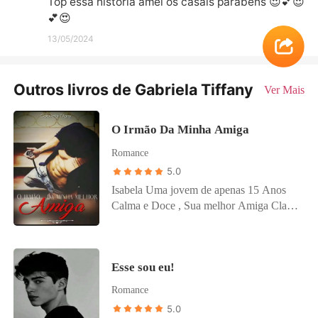
Top essa história amei os casais parabéns 😍💕😍
💕😍
13/05/2024
Outros livros de Gabriela Tiffany
Ver Mais
O Irmão Da Minha Amiga
Romance
5.0
Isabela Uma jovem de apenas 15 Anos
Calma e Doce , Sua melhor Amiga Clara
é bem alegre e extrovertida bem diferente
da isa. Guilherme um Jovem de 19 anos
bastante Rebelde e Mulherengo Mora
Esse sou eu!
com a tia nos Estados Unidos a alguns
anos, Mas ele decide Voltar a morar
Romance
Novamente no Brasil. E lá ele irá
5.0
conhecer a Isabela. Será que o