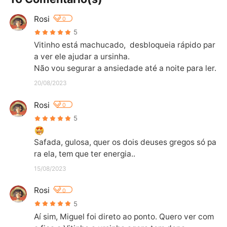
Rosi
0
5
Vitinho está machucado,  desbloqueia rápido par
a ver ele ajudar a ursinha. 

Não vou segurar a ansiedade até a noite para ler.
20/08/2023
Rosi
0
5
Safada, gulosa, quer os dois deuses gregos só pa
ra ela, tem que ter energia..
15/08/2023
Rosi
0
5
Aí sim, Miguel foi direto ao ponto. Quero ver com