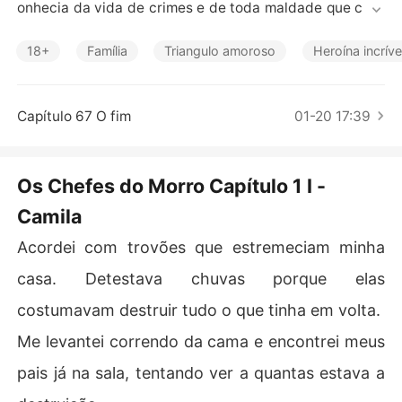
Contos Curtos
onhecia da vida de crimes e de toda maldade que cerc
ava o mundo. Mas isso muda quando seus pais morrem
 em uma enchente e sua única parente vivia é uma tia q
18+
Família
Triangulo amoroso
Heroína incríve
ue ela não vê há anos e que mora no Rio de Janeiro, no
 morro do Adeus. Três vidas totalmente diferentes, mas 
que vão se unir assim que Camila se torna a babá do ir
Capítulo 67 O fim
01-20 17:39
mão mais novo deles e se apaixona perdidamente pelos 
dois. O que comandava o morro João Miguel, um bandi
do que tinha crescido vendo as dificuldades da vida e
Os Chefes do Morro Capítulo 1 I -
 João Vitor, que estudou enquanto seu irmão comandav
Camila
a o tráfico e agora os dois trabalhavam lado a lado bus
cando a prosperidade. Eles terão que vencer seus prec
Acordei com trovões que estremeciam minha
onceitos se quiserem viver aquele amor, enquanto enfre
ntam a vida de morro.
casa. Detestava chuvas porque elas
costumavam destruir tudo o que tinha em volta.
Me levantei correndo da cama e encontrei meus
pais já na sala, tentando ver a quantas estava a