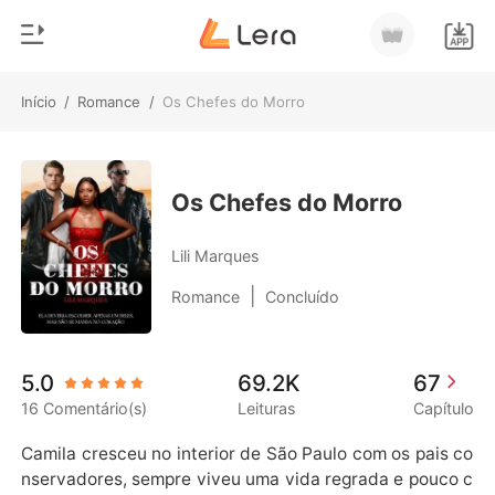
Início
/
Romance
/
Os Chefes do Morro
0
Início
Loja
Gênero
Os Chefes do Morro
Moderno
Histórico
Lili Marques
Lobisomem
|
Romance
Concluído
Sair
Contos
Romance
Baixar App
5.0
69.2K
67
Bilionários
16 Comentário(s)
Leituras
Capítulo
Ranking
Camila cresceu no interior de São Paulo com os pais co
nservadores, sempre viveu uma vida regrada e pouco c