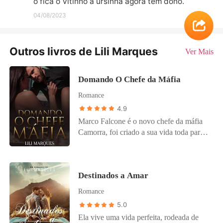
o fica o Vitinho a ursinha agora tem dono.
04/08/2023
Outros livros de Lili Marques
Ver Mais
Domando O Chefe da Máfia
Romance
4.9
Marco Falcone é o novo chefe da máfia
Camorra, foi criado a sua vida toda para
assumir esse lugar, seu treinamento
começou cedo. Ele passou pelas maiores
atrocidades e cometeu muitas
Destinados a Amar
monstruosidades, ganhando a fama de
Demônio da Camorra. Quando um
Romance
acordo de união com a Cosa Nostra é
5.0
negado e eles decidem dar a filha do Don
Ela vive uma vida perfeita, rodeada de
em casamento para a máfia rival, Marco