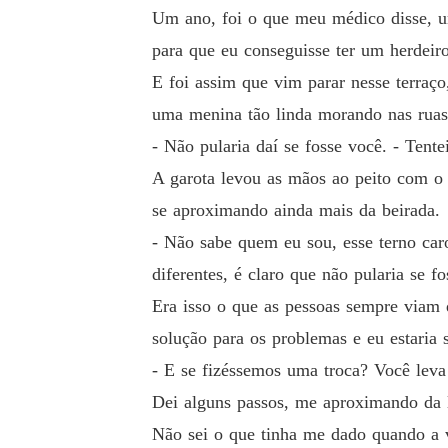
Um ano, foi o que meu médico disse, um
para que eu conseguisse ter um herdeir
E foi assim que vim parar nesse terra
uma menina tão linda morando nas ruas 
- Não pularia daí se fosse você. - Tente
A garota levou as mãos ao peito com o 
se aproximando ainda mais da beirada.
- Não sabe quem eu sou, esse terno car
diferentes, é claro que não pularia se fo
Era isso o que as pessoas sempre viam q
solução para os problemas e eu estaria 
- E se fizéssemos uma troca? Você leva
Dei alguns passos, me aproximando da lo
Não sei o que tinha me dado quando a v