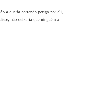
ê Por Contrato Para o Magnata
o 40 Sophia
22/04/2025
ão a queria correndo perigo por ali,
disse, não deixaria que ninguém a