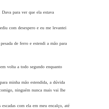
o 33 William
29/01/2025
. Dava para ver que ela estava
ê Por Contrato Para o Magnata
o 34 Sophia
05/02/2025
pediu com desespero e eu me levantei
ê Por Contrato Para o Magnata
o 35 William
16/04/2025
 pesada de ferro e estendi a mão para
ê Por Contrato Para o Magnata
o 36 Sophia
16/04/2025
ê Por Contrato Para o Magnata
o em volta a todo segundo enquanto
o 37 William
18/04/2025
ê Por Contrato Para o Magnata
s para minha mão estendida, a dúvida
o 38 Sophia
20/04/2025
 comigo, ninguém nunca mais vai lhe
ê Por Contrato Para o Magnata
o 39 William
21/04/2025
as escadas com ela em meu encalço, até