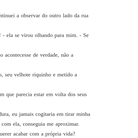
o 19 William
06/01/2025
ê Por Contrato Para o Magnata
ntinuei a observar do outro lado da rua
o 20 Sophia
08/01/2025
ê Por Contrato Para o Magnata
 - ela se virou olhando para mim. - Se
o 21 Sophia
09/01/2025
so acontecesse de verdade, não a
ê Por Contrato Para o Magnata
o 22 William
10/01/2025
, seu velhote riquinho e metido a
ê Por Contrato Para o Magnata
o 23 Sophia
12/01/2025
em que parecia estar em volta dos seus
ê Por Contrato Para o Magnata
o 24 William
13/01/2025
ura, eu jamais cogitaria em tirar minha
ê Por Contrato Para o Magnata
o 25 William
15/01/2025
a com ela, conseguia me aproximar.
querer acabar com a própria vida?
ê Por Contrato Para o Magnata