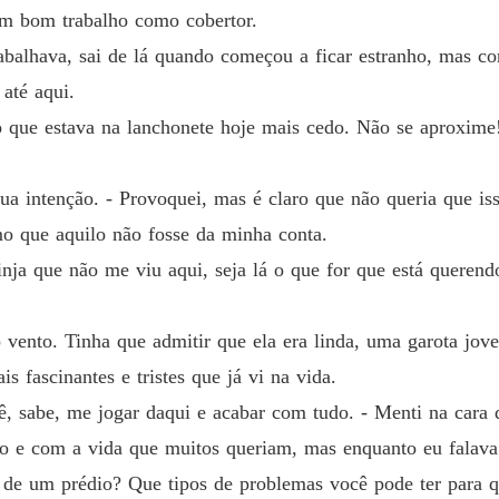
Capítul
um bom trabalho como cobertor.
Um Beb
abalhava, sai de lá quando começou a ficar estranho, mas co
Capítul
até aqui.
Um Beb
 que estava na lanchonete hoje mais cedo. Não se aproxime!
Capítul
sua intenção. - Provoquei, mas é claro que não queria que is
Um Beb
Capítul
mo que aquilo não fosse da minha conta.
ja que não me viu aqui, seja lá o que for que está querendo
Um Beb
Capítul
 vento. Tinha que admitir que ela era linda, uma garota jov
Um Beb
Capítul
s fascinantes e tristes que já vi na vida.
 sabe, me jogar daqui e acabar com tudo. - Menti na cara d
Um Beb
Capítul
ivo e com a vida que muitos queriam, mas enquanto eu falav
ia de um prédio? Que tipos de problemas você pode ter para 
Um Beb