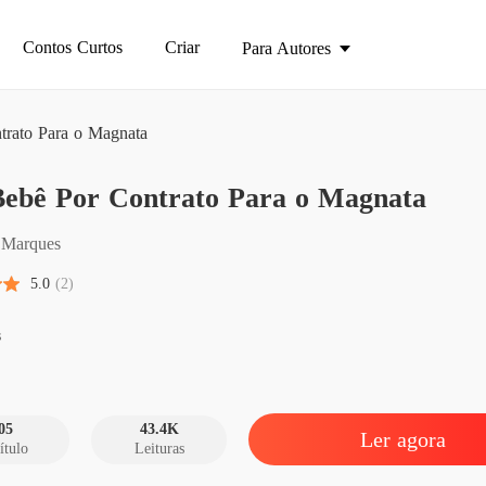
Contos Curtos
Criar
Para Autores
rato Para o Magnata
Um Beb
ebê Por Contrato Para o Magnata
Capítul
Um Beb
i Marques
Capítul
5.0
(2)
Um Beb
Capítul
s
Um Beb
Capítul
05
43.4K
Ler agora
ítulo
Leituras
Um Beb
Capítul