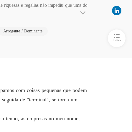
e riquezas e regalias não impediu que uma do
ê Por Contrato Para o Magnata
o 6 Sophia
18/12/2024
de dia e passa a noite dormindo no banco do
ê Por Contrato Para o Magnata
Arrogante / Dominante
o 7 William
18/12/2024
 Sem dinheiro, ela trabalha e guarda cada moed
Índice
ê Por Contrato Para o Magnata
o 8 William
19/12/2024
 assinar e sua vida mudaria para sempre.
ê Por Contrato Para o Magnata
o 9 Sophia
19/12/2024
ê Por Contrato Para o Magnata
cupamos com coisas pequenas que podem
o 10 Sophia
19/12/2024
seguida de "terminal", se torna um
ê Por Contrato Para o Magnata
o 11 William
19/12/2024
eu tenho, as empresas no meu nome,
ê Por Contrato Para o Magnata
o 12 Sophia
26/12/2024