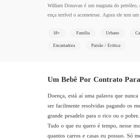
William Donavan é um magnata do petróleo, d
ença terrível o acometesse. Agora ele tem um a
É vagando em busca de uma solução que ele 
18+
Família
Urbano
Ca
 parque.

Sophia está passando a pior fase da sua vida 
Encantadora
Paixão / Erótica
a querendo poder pagar um lugar para viver.

Quando é abordada por um homem que lhe ofere
Um Bebê Por Contrato Para
Doença, está aí uma palavra que nunca
ser facilmente resolvidas pagando os 
grande pesadelo para o rico ou o pobre.
Tudo o que eu quero é tempo, nesse mo
quantos carros e casas eu possuo. Só m