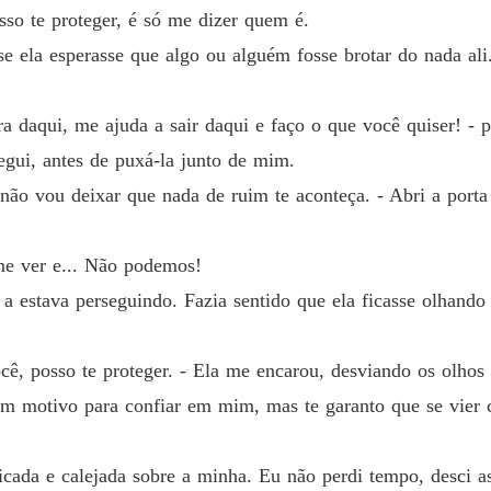
sso te proteger, é só me dizer quem é.
Capítul
e ela esperasse que algo ou alguém fosse brotar do nada ali
Um Beb
Capítul
a daqui, me ajuda a sair daqui e faço o que você quiser! - 
Um Beb
gui, antes de puxá-la junto de mim.
Capítul
, não vou deixar que nada de ruim te aconteça. - Abri a porta
Um Beb
Capítul
 me ver e... Não podemos!
Um Beb
 a estava perseguindo. Fazia sentido que ela ficasse olhand
Capítul
Um Beb
ocê, posso te proteger. - Ela me encarou, desviando os olho
Capítul
um motivo para confiar em mim, mas te garanto que se vier
Um Beb
Capítul
licada e calejada sobre a minha. Eu não perdi tempo, desci 