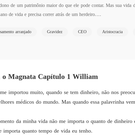
ono de um patrimônio maior do que ele pode contar. Mas sua vida d
Um Beb
no de vida e precisa correr atrás de um herdeiro.

Capítul
se depara com Sophia Davis, uma jovem que trabalha como garçonete 
Um Beb
samento arranjado
Gravidez
CEO
Aristocracia
Capítul
desde que sua mãe se foi e seu padrasto a colocou para fora de casa.
Um Beb
Capítul
ce um contrato de casamento, que inclui um filho, ela só precisaria
Um Beb
 o Magnata Capítulo 1 William
Capítul
Um Beb
 me importou muito, quando se tem dinheiro, não nos preo
Capítul
melhores médicos do mundo. Mas quando essa palavrinha vem 
Um Beb
Capítul
mento da minha vida não me importa o quanto de dinheiro 
Um Beb
e importa quanto tempo de vida eu tenho.
Capítul