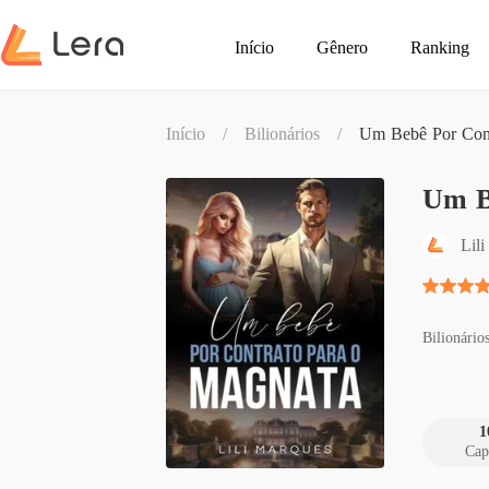
Início
Gênero
Ranking
Início
/
Bilionários
/
Um Bebê Por Cont
Um B
Lil
Bilionário
1
Cap