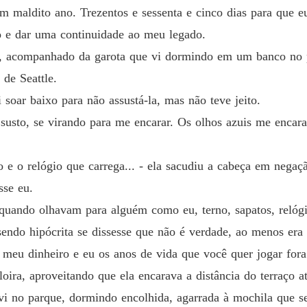
 maldito ano. Trezentos e sessenta e cinco dias para que eu
Um Beb
o e dar uma continuidade ao meu legado.
Capítul
ço, acompanhado da garota que vi dormindo em um banco no 
Um Beb
de Seattle.
Capítul
i soar baixo para não assustá-la, mas não teve jeito.
Um Beb
susto, se virando para me encarar. Os olhos azuis me encar
Capítul
Um Beb
o e o relógio que carrega... - ela sacudiu a cabeça em nega
Capítul
sse eu.
Um Beb
uando olhavam para alguém como eu, terno, sapatos, relógio,
Capítul
sendo hipócrita se dissesse que não é verdade, ao menos era
Um Beb
 meu dinheiro e eu os anos de vida que você quer jogar fora
Capítul
ira, aproveitando que ela encarava a distância do terraço a
Um Beb
i no parque, dormindo encolhida, agarrada à mochila que se