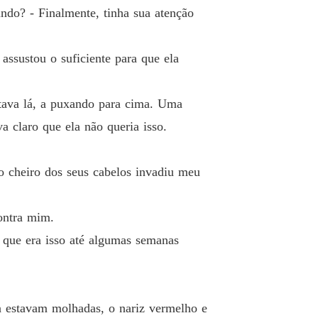
o 26 Sophia
15/01/2025
ndo? - Finalmente, tinha sua atenção
ê Por Contrato Para o Magnata
o 27 William
18/01/2025
assustou o suficiente para que ela
ê Por Contrato Para o Magnata
o 28 Sophia
21/01/2025
stava lá, a puxando para cima. Uma
a claro que ela não queria isso.
ê Por Contrato Para o Magnata
o 29 William
22/01/2025
o cheiro dos seus cabelos invadiu meu
ê Por Contrato Para o Magnata
o 30 Sophia
23/01/2025
contra mim.
ê Por Contrato Para o Magnata
 que era isso até algumas semanas
o 31 William
26/01/2025
ê Por Contrato Para o Magnata
o 32 Sophia
28/01/2025
ra estavam molhadas, o nariz vermelho e
ê Por Contrato Para o Magnata