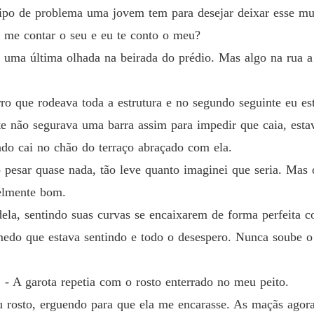
Capítul
ipo de problema uma jovem tem para desejar deixar esse mu
ê me contar o seu e eu te conto o meu?
Um Beb
Capítul
u uma última olhada na beirada do prédio. Mas algo na rua a 
Um Beb
Capítul
ro que rodeava toda a estrutura e no segundo seguinte eu e
e não segurava uma barra assim para impedir que caia, estav
Um Beb
Capítul
ndo cai no chão do terraço abraçado com ela.
pesar quase nada, tão leve quanto imaginei que seria. Mas 
Um Beb
velmente bom.
Capítul
dela, sentindo suas curvas se encaixarem de forma perfeita 
Um Beb
edo que estava sentindo e todo o desespero. Nunca soube o
Capítul
Um Beb
. - A garota repetia com o rosto enterrado no meu peito.
Capítul
eu rosto, erguendo para que ela me encarasse. As maçãs ago
Um Beb