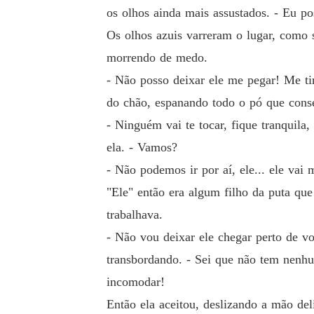
os olhos ainda mais assustados. - Eu po
Os olhos azuis varreram o lugar, como s
morrendo de medo.
- Não posso deixar ele me pegar! Me tir
do chão, espanando todo o pó que conse
- Ninguém vai te tocar, fique tranquila
ela. - Vamos?
- Não podemos ir por aí, ele... ele vai
"Ele" então era algum filho da puta que
trabalhava.
- Não vou deixar ele chegar perto de v
transbordando. - Sei que não tem nenh
incomodar!
Então ela aceitou, deslizando a mão de