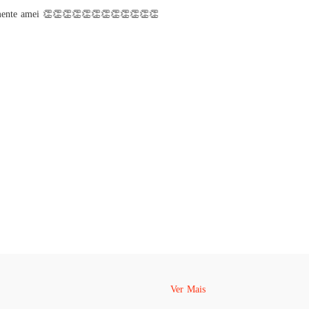
lesmente amei 👏👏👏👏👏👏👏👏👏👏👏👏
Ver Mais