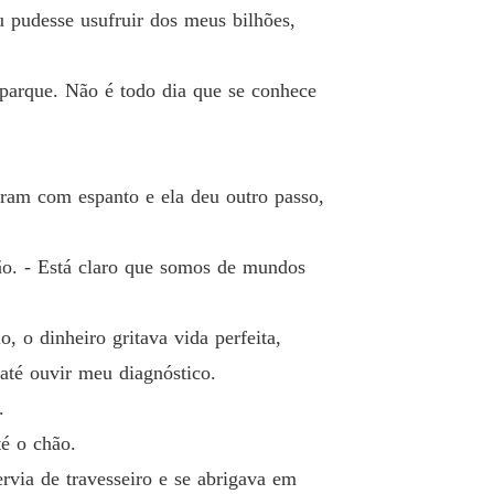
 pudesse usufruir dos meus bilhões,
ê Por Contrato Para o Magnata
o 13 William
27/12/2024
parque. Não é todo dia que se conhece
ê Por Contrato Para o Magnata
o 14 Sophia
29/12/2024
ê Por Contrato Para o Magnata
aram com espanto e ela deu outro passo,
o 15 William
02/01/2025
ê Por Contrato Para o Magnata
ção. - Está claro que somos de mundos
o 16 Sophia
03/01/2025
ê Por Contrato Para o Magnata
 o dinheiro gritava vida perfeita,
o 17 William
04/01/2025
 até ouvir meu diagnóstico.
ê Por Contrato Para o Magnata
.
o 18 Sophia
05/01/2025
té o chão.
ê Por Contrato Para o Magnata
rvia de travesseiro e se abrigava em