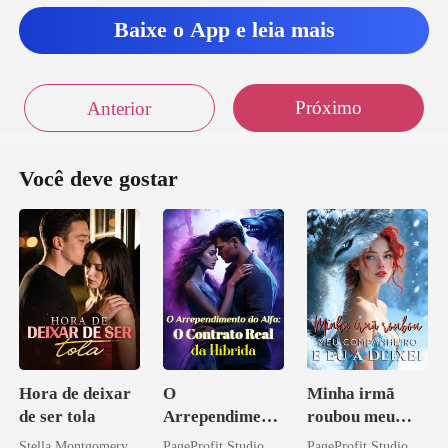
Baixe o App e leia mais
Próximo
Anterior
Você deve gostar
Hora de deixar
O
Minha irmã
de ser tola
Arrependiment
roubou meu
o do Alfa: O
companheiro e
Stella Montgomery
PageProfit Studio
PageProfit Studio