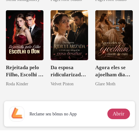
Contrato Real
eu a deixei
da Híbrida
Rejeitada pelo
Da esposa
Agora eles se
Filho, Escolhi o
ridicularizada à
ajoelham diante
Don
irmã que
de mim
Roda Kinder
Velvet Piston
Glare Moth
ninguém ousa
desafiar
Abrir
Reclame seu bônus no App