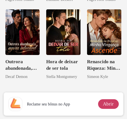
Ex
Bilionário
Inimigo Dele
Outrora
Hora de deixar
Renascido na
abandonada,
de ser tola
Riqueza: Minha
agora intocável
Vingança
Decaf Demon
Stella Montgomery
Simeon Kyle
Ascende
Abrir
Reclame seu bônus no App