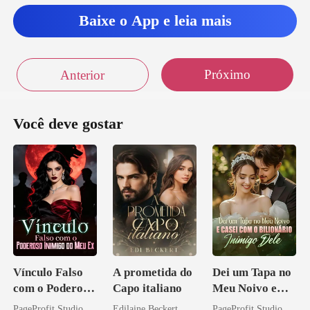
Baixe o App e leia mais
Próximo
Anterior
Você deve gostar
Vínculo Falso
A prometida do
Dei um Tapa no
com o Poderoso
Capo italiano
Meu Noivo e
Inimigo do Meu
Casei com o
PageProfit Studio
Edilaine Beckert
PageProfit Studio