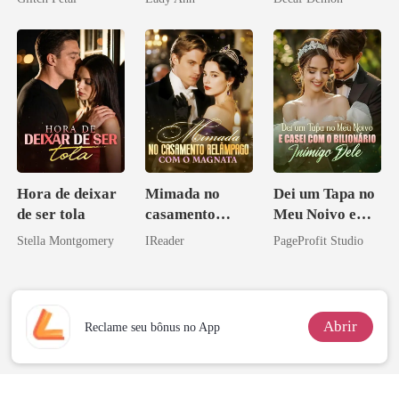
pai dele
Acendia
Lanternas Para
Ela
Hora de deixar
Mimada no
Dei um Tapa no
de ser tola
casamento
Meu Noivo e
relâmpago com
Casei com o
Stella Montgomery
IReader
PageProfit Studio
o magnata
Bilionário
Inimigo Dele
Abrir
Reclame seu bônus no App