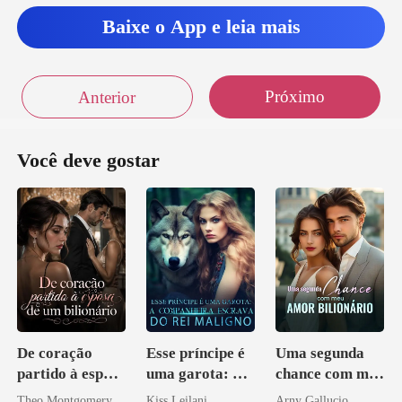
Baixe o App e leia mais
Próximo
Anterior
Você deve gostar
De coração
Esse príncipe é
Uma segunda
partido à esposa
uma garota: A
chance com meu
de um bilionário
companheira
amor bilionário
Theo Montgomery
Kiss Leilani
Arny Gallucio