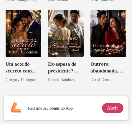
escrava do rei
maligno
Um acordo
Ex-esposa do
Outrora
secreto com
presidente?
abandonada,
meu chefe
Preciosa
agora intocável
Gregory Ellington
Rusted Rainbow
Decaf Demon
bilionário
princesa de uma
família
mafiosa!
Abrir
Reclame seu bônus no App