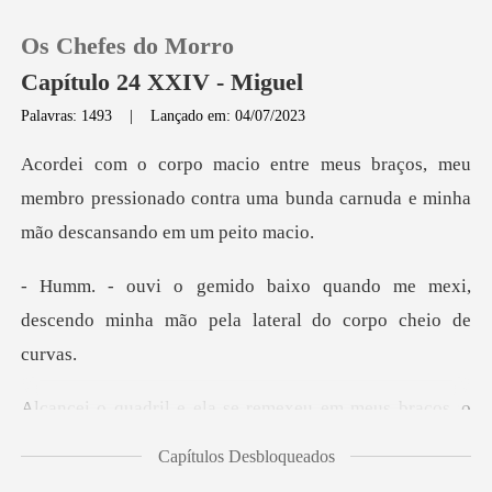
Os Chefes do Morro
Capítulo 24 XXIV - Miguel
Palavras: 1493
|
Lançado em: 04/07/2023
0
meu
membro pressionado contra uma bunda carnu
Loja
do me mexi,
Histórico
descendo minha mão pel
Sair
em meus braços, o
Baixar App
cheiro de Camila i
Capítulos Desbloqueados