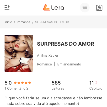
Início
/
Romance
/
SURPRESAS DO AMOR
0
Início
Loja
Gênero
SURPRESAS DO AMOR
Moderno
Histórico
Anilma Xavier
Lobisomem
|
Romance
Em andamento
Sair
Contos
Romance
Baixar App
5.0
585
11
Bilionários
1 Comentário(s)
Leituras
Capítulo
Ranking
O que você faria se um dia acordasse e não lembrasse
 nada sobre sua vida até aquele momento? 
