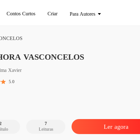
Contos Curtos
Criar
Para Autores
ONCELOS
SENHO
HORA VASCONCELOS
Capítu
SENHO
lma Xavier
Capítulo
5.0
2
7
Ler agora
ítulo
Leituras