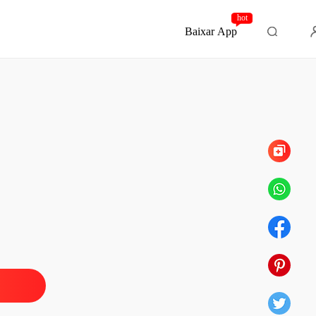
hot
Baixar App
Capítulo 2 Lhe darei um ano!
RA VASCONCELOS
lo 1 PRÓLOGO
01/11/2025
RA VASCONCELOS
 2 Lhe darei um ano!
01/11/2025