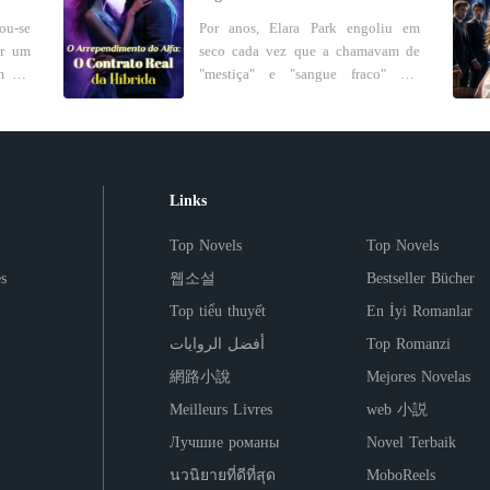
truiu
treinada para destruí-lo. Obrigados a
e não
Mais será que Nicolas vai desistir de
u-se
Por anos, Elara Park engoliu em
amais
dividir o mesmo teto, eles
elena
conhecer sua mãe? Vamos
or um
seco cada vez que a chamavam de
ó não
transformam ódio em desejo,
em de
acompanhar a história dos Xavier
m um
"mestiça" e "sangue fraco" nas
caria
desconfiança em obsessão e
xigiu
que terá suas vidas reviradas dos pés
ndo a
reuniões da alcateia. Híbrida,
e sob
vingança em uma aliança perigosa.
utura
a cabeça com Eu quero Minha Mãe.
a ele
vulnerável e apaixonada, acreditou
Ela deveria ser sua ruína. Ele
eça a
a. No
nas promessas doces de Zack
 para
decidiu torná-la sua rainha. Mas
ainha
, ele
Blackwood. Então ele a rejeitou -
dico,
quando a verdade vier à tona,
-a de
minutos depois de tomar o que
Links
 uma
apenas um dos dois sairá desse
S E
 dois
queria dela. Antes que ela
ar um
casamento com o coração intacto.
DAS,
do e
conseguisse respirar através da dor
Top Novels
Top Novels
do de
 QUE
do de
que a partiu por dentro, as notícias
, ela
O DE
s
웹소설
Bestseller Bücher
neira
já estouravam nas manchetes: o
homem
o-se
noivado de Zack com Selina, sua
Top tiểu thuyết
En İyi Romanlar
odiá-
no de
meia-irmã, celebrado como "a união
أفضل الروايات
Top Romanzi
e dar
perfeita de sangue puro". A mesma
torna-
rido,
Selina que sempre soube exatamente
網路小說
Mejores Novelas
rar a
como destruí-la. O golpe final veio
Meilleurs Livres
web 小説
 Emma
 ele
pelo telefone, na voz calma e
 cura
gorda
calculista da própria mãe: "Elara,
Лучшие романы
Novel Terbaik
se vê
ro. *
você já tem vinte e três anos. Está
นวนิยายที่ดีที่สุด
MoboReels
m uma
epção
na hora de contribuir para esta