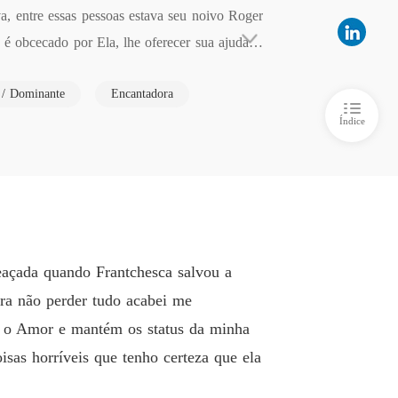
, entre essas pessoas estava seu noivo Roger 
é obcecado por Ela, lhe oferecer sua ajuda m
ga, Sandra Vasconcelos filha de Álvaro que a 
 / Dominante
Encantadora
que é uma amiga de verdade que irá ajudar na 
Índice
eaçada quando Frantchesca salvou a
ra não perder tudo acabei me
 o Amor e mantém os status da minha
sas horríveis que tenho certeza que ela