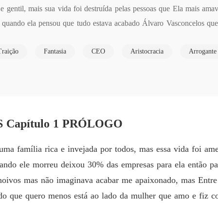
gentil, mais sua vida foi destruída pelas pessoas que Ela mais amava
 quando ela pensou que tudo estava acabado Álvaro Vasconcelos que 
, mas ao aceitar ser a Senhora Vasconcelos Ela ganha uma nova inimi
Traição
Fantasia
CEO
Aristocracia
Arrogante
rar Frantchesca da vida de seu pai, mais Ela também ganhou Dandara 
Capítulo 1 PRÓLOGO
ma família rica e invejada por todos, mas essa vida foi am
ndo ele morreu deixou 30% das empresas para ela então pa
noivos mas não imaginava acabar me apaixonado, mas Entre
do que quero menos está ao lado da mulher que amo e fiz coi