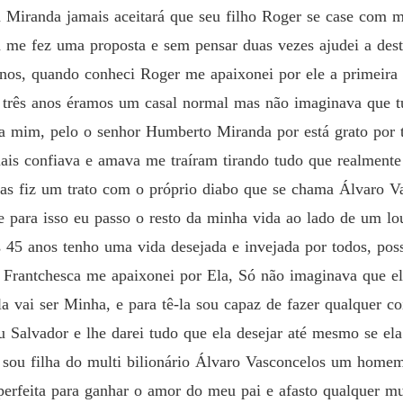
 Miranda jamais aceitará que seu filho Roger se case com m
 me fez uma proposta e sem pensar duas vezes ajudei a des
os, quando conheci Roger me apaixonei por ele a primeira 
três anos éramos um casal normal mas não imaginava que t
a mim, pelo o senhor Humberto Miranda por está grato por 
ais confiava e amava me traíram tirando tudo que realmente
as fiz um trato com o próprio diabo que se chama Álvaro V
para isso eu passo o resto da minha vida ao lado de um lo
45 anos tenho uma vida desejada e invejada por todos, poss
Frantchesca me apaixonei por Ela, Só não imaginava que ela
 vai ser Minha, e para tê-la sou capaz de fazer qualquer co
 Salvador e lhe darei tudo que ela desejar até mesmo se ela 
sou filha do multi bilionário Álvaro Vasconcelos um homem 
a perfeita para ganhar o amor do meu pai e afasto qualquer 