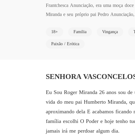
Frantchesca Anunciação, era uma moça doce e 
Miranda e seu próprio pai Pedro Anunciação,
ais em troca Ela tem que se torna sua esposa
18+
Família
Vingança
odeia e será capaz de qualquer coisa para ti
sua vingança contra os Miranda.
Paixão / Erótica
SENHORA VASCONCELOS 
Eu Sou Roger Miranda 26 anos sou de u
vida do meu pai Humberto Miranda, qua
aproximando dela E acabamos ficando 
família escolhi O Poder e hoje tenho tu
jamais irá me perdoar algum dia.