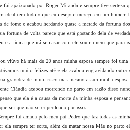
fui apaixonado por Roger Miranda e sempre tive certeza qu
em ideal tem tudo o que eu desejo e mereço em um homem bo
a de fome e acabou herdando quase a metade da fortuna dos
ua fortuna de volta parece que está gostando dela de verdad
 e a única que irá se casar com ele sou eu nem que para i
ou viúvo há mais de 20 anos minha esposa sempre foi uma 
stávamos muito felizes até e ela acabou engravidando outra 
 uma gravidez de muito risco mas mesmo assim minha esposa o
zmente Cláudia acabou morrendo no parto em razão disso nun
 penso que ela é a causa da morte da minha esposa e pensan
que sei que não serei perdoado por isso.
empre fui amada pelo meu pai Pedro que faz todas as minha
r ela sempre ter sorte, além de matar nossa Mãe no parto e