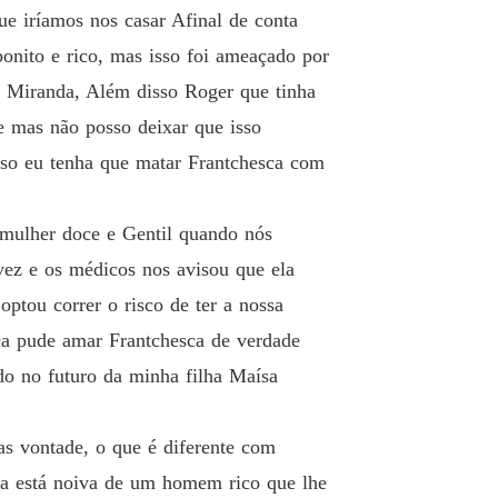
e iríamos nos casar Afinal de conta
nito e rico, mas isso foi ameaçado por
 Miranda, Além disso Roger que tinha
e mas não posso deixar que isso
sso eu tenha que matar Frantchesca com
mulher doce e Gentil quando nós
vez e os médicos nos avisou que ela
ptou correr o risco de ter a nossa
ca pude amar Frantchesca de verdade
do no futuro da minha filha Maísa
s vontade, o que é diferente com
la está noiva de um homem rico que lhe