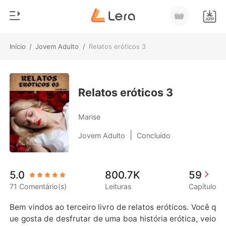
Início
/
Jovem Adulto
/
Relatos eróticos 3
0
Início
Loja
Gênero
Relatos eróticos 3
Moderno
Histórico
Marise
Lobisomem
|
Jovem Adulto
Concluído
Sair
Contos
Romance
Baixar App
5.0
800.7K
59
Bilionários
71 Comentário(s)
Leituras
Capítulo
Ranking
Bem vindos ao terceiro livro de relatos eróticos. Você q
ue gosta de desfrutar de uma boa história erótica, veio