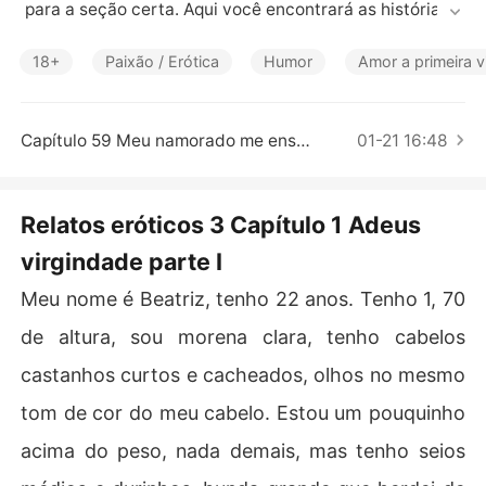
Contos Curtos
 para a seção certa. Aqui você encontrará as histórias d
18+
Paixão / Erótica
Humor
Amor a primeira v
Capítulo 59 Meu namorado me ensinou
01-21 16:48
Relatos eróticos 3 Capítulo 1 Adeus
virgindade parte I
Meu nome é Beatriz, tenho 22 anos. Tenho 1, 70
de altura, sou morena clara, tenho cabelos
castanhos curtos e cacheados, olhos no mesmo
tom de cor do meu cabelo. Estou um pouquinho
acima do peso, nada demais, mas tenho seios