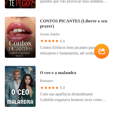
quentes que vão provocar seus sentidos e
incendiar sua imaginação. Se você
aprecia uma boa história erótica, está no
lugar certo, abra as páginas e se permita
CONTOS PICANTES (Liberte o seu
sentir.
prazer)
Jovem Adulto
5.0
Contos Eróticos bem picantes para vocês
relaxarem e fantasiarem, até sonharem
também. Aproveitem com moderação e
tenham uma boa fantasia!Se liberte de
toda confusão em sua vida e Encontre
O ceo e a malandra
aquilo que te dá Prazer.
Romance
5.0
Com sua aparência deslumbrante
Gabriela enganava homens ricos como
golpista profissional. Sua sorte acabou
quando um dos seus golpes foi por água