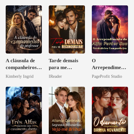
A cláusula de
Tarde demais
O
companheiros
para me
Arrependiment
do professor
reconquistar!
o do Alfa:
Kimberly Ingrid
IReader
PageProfit Studio
Perder Sua
Verdadeira
Companheira