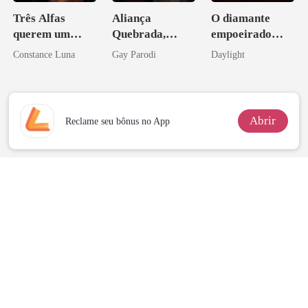
Três Alfas
Aliança
O diamante
querem um
Quebrada,
empoeirado
casamento
Segredos
brilha
Constance Luna
Gay Parodi
Daylight
aberto
Bilionários:
novamente
Veja-me Brilhar
Abrir
Reclame seu bônus no App