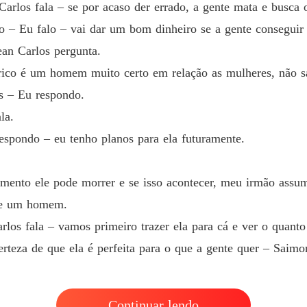
Capítul
arlos fala – se por acaso der errado, a gente mata e busca ou
o – Eu falo – vai dar um bom dinheiro se a gente conseguir t
A DON
Capítul
ean Carlos pergunta.
erico é um homem muito certo em relação as mulheres, não 
A DON
Capítul
s – Eu respondo.
la.
A DON
 respondo – eu tenho planos para ela futuramente.
Capítul
A DON
omento ele pode morrer e se isso acontecer, meu irmão assu
Capítul
de um homem.
A DON
rlos fala – vamos primeiro trazer ela para cá e ver o quanto 
Capítul
rteza de que ela é perfeita para o que a gente quer – Saimon
A DON
Capítul
A DON
Continuar lendo