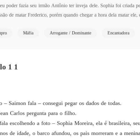
seu poder fazia seu irmão Antônio ter inveja dele. Sophia foi criada 
A DON
ão de matar Frederico, porém quando chegar a hora dela matar ele, el
Capítulo
Anos depois de ter dado luz a Beatriz, Frederico descobre toda a ver
A DON
upro
Máfia
Arrogante / Dominante
Encantadora
derico se condena também e os dois morrem pelas mãos do conselho.

Capítulo
 da máfia, porém ela sabia o que aconteceu com seus pais e sabia quem
A DON
Capítulo
o 1 1
A DON
Capítulo
A DON
Capítul
to – Saimon fala – consegui pegar os dados de todas.
A DON
Jean Carlos pergunta para o filho.
Capítul
ala escolhendo a foto – Sophia Moreira, ela é brasileira, seu
A DON
anos de idade, o barco afundou, os pais morreram e a menin
Capítul