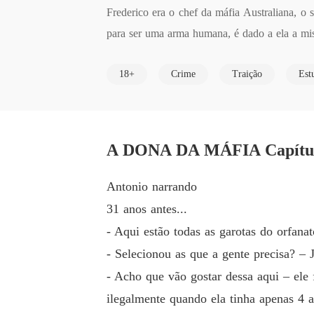
Frederico era o chef da máfia Australiana, o 
para ser uma arma humana, é dado a ela a miss
ntão ela decide virar às costas para Saimon. 
18+
Crime
Traição
Est
o da máfia e é condenada a morte, então Fre
Antonio cria Beatriz no Brasil longe de todos
gar pela morte deles.
A DONA DA MÁFIA Capítul
Antonio narrando
31 anos antes...
- Aqui estão todas as garotas do orfana
- Selecionou as que a gente precisa? – 
- Acho que vão gostar dessa aqui – ele f
ilegalmente quando ela tinha apenas 4 