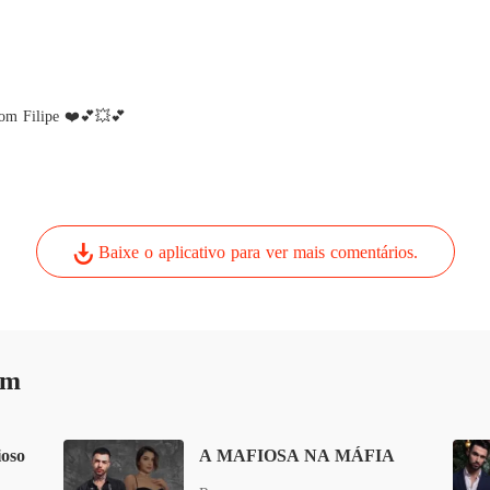
Capítul
A DON
Capítul
 com Filipe ❤️💕💥💕
A DON
Capítul
A DON
Capítul
Baixe o aplicativo para ver mais comentários.
A DON
Capítul
A DON
mm
Capítul
A DON
Capítul
ioso
A MAFIOSA NA MÁFIA