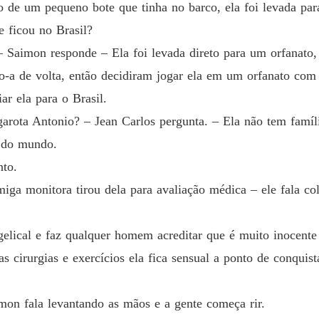
o de um pequeno bote que tinha no barco, ela foi levada para
A DON
ue ficou no Brasil?
Capítul
– Saimon responde – Ela foi levada direto para um orfanat
do-a de volta, então decidiram jogar ela em um orfanato com
A DON
Capítul
ar ela para o Brasil.
 garota Antonio? – Jean Carlos pergunta. – Ela não tem famíl
A DON
Capítul
o do mundo.
nto.
A DON
Capítul
iga monitora tirou dela para avaliação médica – ele fala co
A DON
Capítul
angelical e faz qualquer homem acreditar que é muito inocen
 cirurgias e exercícios ela fica sensual a ponto de conquis
A DON
Capítul
imon fala levantando as mãos e a gente começa rir.
A DON