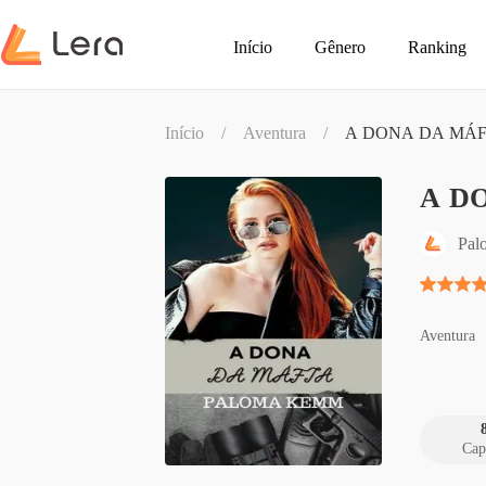
Início
Gênero
Ranking
Início
/
Aventura
/
A DONA DA MÁF
A D
Pal
Aventura
Cap