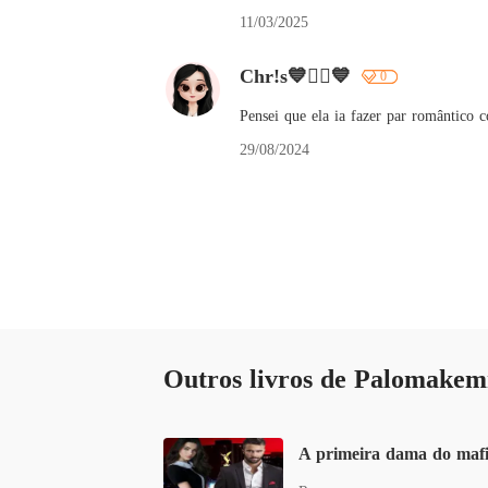
11/03/2025
Chr!s💙❤️‍🔥💙
0
Pensei que ela ia fazer par romântico
29/08/2024
Outros livros de Palomake
A primeira dama do maf