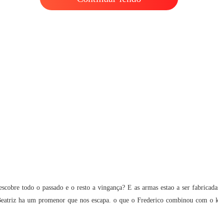
Capítul
A DON
Capítul
A DON
Capítul
A DON
Capítul
A DON
Capítul
A DON
Capítul
A DON
descobre todo o passado e o resto a vingança? E as armas estao a ser fabricad
Capítul
 Beatriz ha um promenor que nos escapa. o que o Frederico combinou com o 
A DON