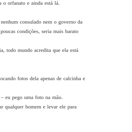
 o orfanato e ainda está lá.
A DA MÁFIA
o 13 13
14/09/2022
o, nenhum consulado nem o governo da
 poucas condições, seria mais barato
A DA MÁFIA
o 14 14
14/09/2022
ia, todo mundo acredita que ela está
A DA MÁFIA
o 15 15
14/09/2022
A DA MÁFIA
o 16 16
14/09/2022
locando fotos dela apenas de calcinha e
A DA MÁFIA
o 17 17
14/09/2022
te – eu pego uma foto na mão.
tar qualquer homem e levar ele para
A DA MÁFIA
o 18 18
14/09/2022
A DA MÁFIA