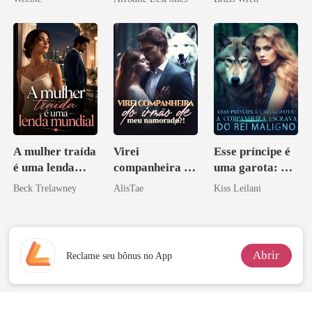
A mulher traída
Virei
Esse príncipe é
é uma lenda
companheira do
uma garota: A
mundial
irmão de meu
companheira
Beck Trelawney
AlisTae
Kiss Leilani
namorado?!
escrava do rei
maligno
Abrir
Reclame seu bônus no App