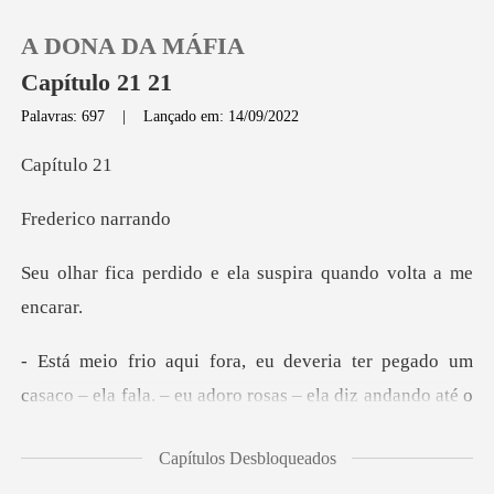
A DONA DA MÁFIA
Capítulo 21 21
Palavras: 697
|
Lançado em: 14/09/2022
0
ítu
ico na
Loja
o e ela suspira quand
Histórico
Sair
asaco – ela fala. – eu adoro rosas – ela diz andando a
Baixar App
Capítulos Desbloqueados
tiro meu casaco e colo