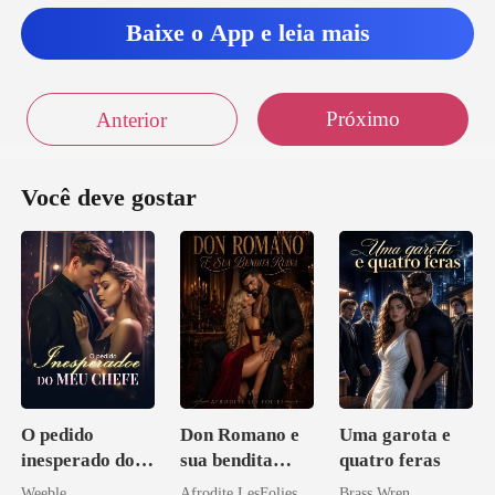
Baixe o App e leia mais
sim
Próximo
Anterior
Você deve gostar
O pedido
Don Romano e
Uma garota e
inesperado do
sua bendita
quatro feras
meu chefe
ruína
Weeble
Afrodite LesFolies
Brass Wren