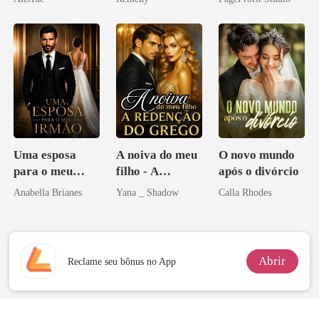
namorado?!
zilionária
Sangue
Uma esposa
A noiva do meu
O novo mundo
para o meu
filho - A
após o divórcio
irmão
Redenção do
Anabella Brianes
Yana _ Shadow
Calla Rhodes
grego
Abrir
Reclame seu bônus no App