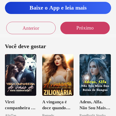
Baixe o App e leia mais
o muito –
Próximo
Anterior
Você deve gostar
Virei
A vingança é
Adeus, Alfa.
companheira do
doce quando
Não Sou Mais
irmão de meu
você é uma
Sua Bolsa de
AlisTae
Remedy
PageProfit Studio