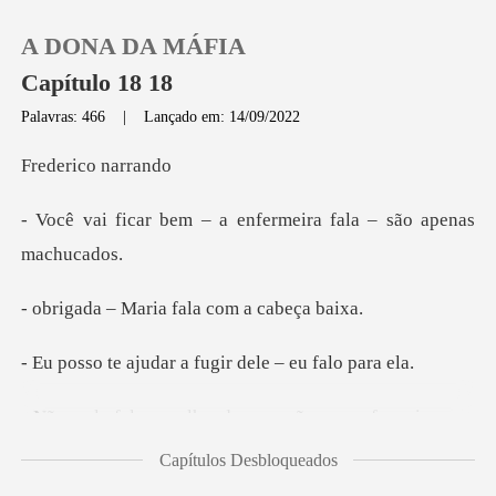
A DONA DA MÁFIA
Capítulo 18 18
Palavras: 466
|
Lançado em: 14/09/2022
0
ico na
– a enfermeira fala –
Loja
Histórico
aria fala com
Sair
dar a fugir dele
fazer isso, eu
Baixar App
arruinaria a minha família
Capítulos Desbloqueados