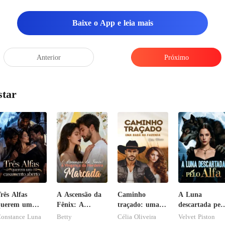
a dele e
Baixe o App e leia mais
Anterior
Próximo
star
rês Alfas
A Ascensão da
Caminho
A Luna
querem um
Fênix: A
traçado: uma
descartada pel
asamento
Vingança da
babá na
Alfa
onstance Luna
Betty
Célia Oliveira
Velvet Piston
berto
Herdeira
fazenda