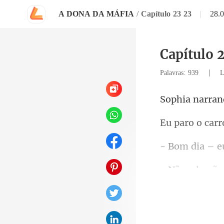
A DONA DA MÁFIA
/
Capítulo 23 23
|
28.
Capítulo 2
|
Palavras: 939
L
a nar