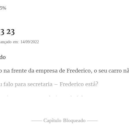
05%
3 23
ançado em: 14/09/2022
da empresa de Frederico,
lo para secretari
eio para empresa
e dar o número de
—— Capítulo Bloqueado ——
rizada a dar o núme