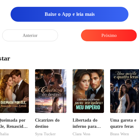
ele – eu prometo que
Baixe o App e leia mais
a menina – e
Anterior
Próximo
star
Queimada por
Cicatrizes do
Libertada do
Uma garota e
le, Renascida
destino
inferno para
quatro feras
omo Estrela
reivindicar meu
halia
Syra Tucker
Clara Voss
Brass Wren
império