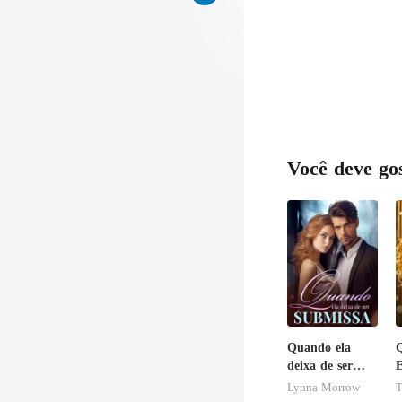
f
Você deve go
Quando ela
deixa de ser
E
submissa
c
Lynna Morrow
T