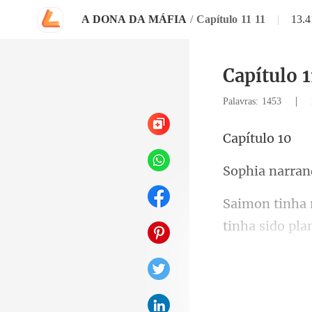
A DONA DA MÁFIA
/
Capítulo 11 11
|
13.
Capítulo 1
|
Palavras: 1453
ítu
a nar
tinha sido pl