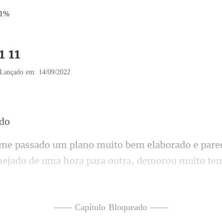
41%
1 11
Lançado em: 14/09/2022
pare
anejado de uma hora par
ue consegue?
—— Capítulo Bloqueado ——