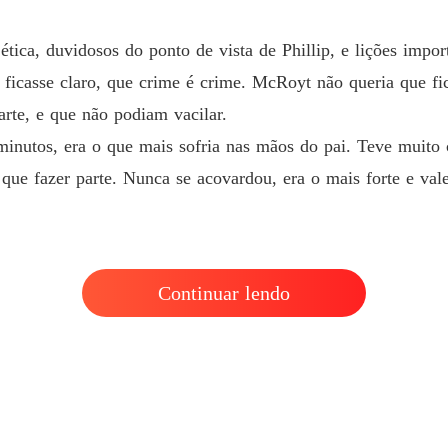
Capítul
ética, duvidosos do ponto de vista de Phillip, e lições impor
Império
 ficasse claro, que crime é crime. McRoyt não queria que fi
Capítul
rte, e que não podiam vacilar.
Império
inutos, era o que mais sofria nas mãos do pai. Teve muito 
Capítul
 que fazer parte. Nunca se acovardou, era o mais forte e val
Império
Capítul
Império
Capítul
Continuar lendo
Império
Capítul
Império
Capítul