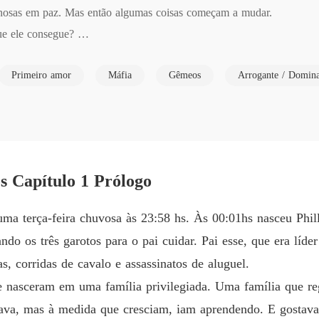
Capítul
nosas em paz. Mas então algumas coisas começam a mudar. 

ue ele consegue? 

Império
a, nem por ninguém. Será que encontrará alguém disposto a se juntar a
Capítul
Primeiro amor
Máfia
Gêmeos
Arrogante / Domina
 ele precisa ter. E com essa obsessão, perderá o amor de sua vida. P
Império
Capítul
Império
Capítul
Império
s Capítulo 1 Prólogo
Capítul
ma terça-feira chuvosa às 23:58 hs. Às 00:01hs nasceu Phill
Império
ndo os três garotos para o pai cuidar. Pai esse, que era líde
Capítul
s, corridas de cavalo e assassinatos de aluguel.
Império
e nasceram em uma família privilegiada. Uma família que re
Capítul
ava, mas à medida que cresciam, iam aprendendo. E gostava
Império