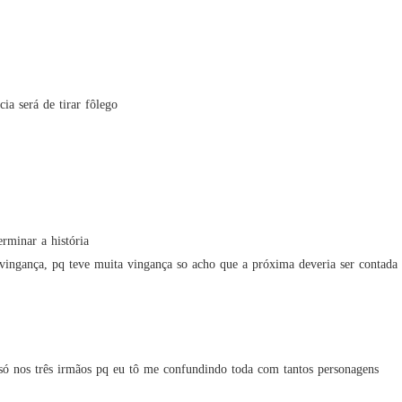
Império
Capítul
Império
Capítul
ia será de tirar fôlego
Império
Capítul
Império
Capítul
Império
rminar a história

Capítulo
vingança, pq teve muita vingança so acho que a próxima deveria ser contada
Império
Capítul
Império
r só nos três irmãos pq eu tô me confundindo toda com tantos personagens
Capítul