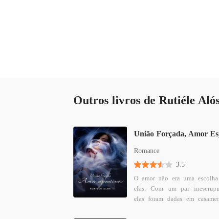
Outros livros de Rutiéle Aló
Romance
3.5
O amor não era uma escolha
elas. Com um pai inescrupu
elas foram dadas em casame
homens perigosos. Um