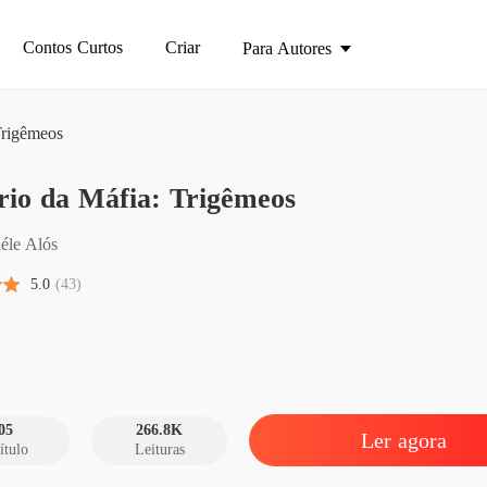
Contos Curtos
Criar
Para Autores
Trigêmeos
rio da Máfia: Trigêmeos
Império
Capítul
iéle Alós
Império
5.0
(43)
Capítul
Império
Capítul
Império
Capítul
05
266.8K
Ler agora
ítulo
Leituras
Império