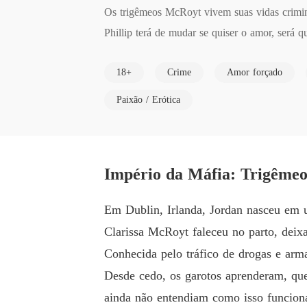
Os trigêmeos McRoyt vivem suas vidas crimi
Phillip terá de mudar se quiser o amor, será q
Jordan não abrirá mão da vida que tem por nad
18+
Crime
Amor forçado
Carl é ganancioso, acha que tudo que ele quer
Paixão / Erótica
Império da Máfia: Trigêmeo
Em Dublin, Irlanda, Jordan nasceu em u
Clarissa McRoyt faleceu no parto, deixa
Conhecida pelo tráfico de drogas e arma
Desde cedo, os garotos aprenderam, qu
ainda não entendiam como isso funcion