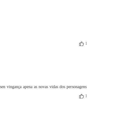
 da Máfia: Trigêmeos
o 19 Phillip McRoyt
01/07/2022
 da Máfia: Trigêmeos
o 20 Amélia Byrne
01/07/2022
 da Máfia: Trigêmeos
1
o 21 Phillip McRoyt
01/07/2022
 da Máfia: Trigêmeos
o 22 Carl McRoyt
01/07/2022
 da Máfia: Trigêmeos
 23 Erick Poish
01/07/2022
 sen vingança apena as novas vidas dos personagens
1
 da Máfia: Trigêmeos
o 24 Amélia Byrne
01/07/2022
 da Máfia: Trigêmeos
o 25 Phillip McRoyt
01/07/2022