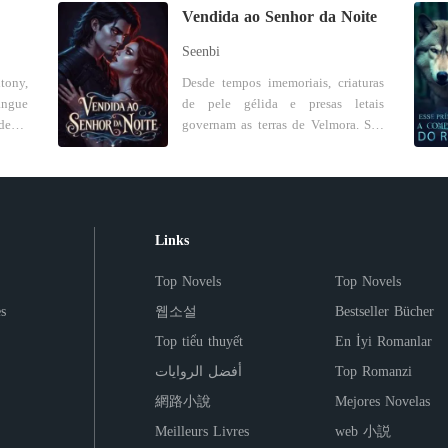
. E o
suas famílias. O que Tonny não
Vendida ao Senhor da Noite
Império
mien,
sabia era que, por trás da aparência
s com
Capítul
Seenbi
 voz.
delicada, Angelina havia sido
truiu
treinada para destruí-lo. Obrigados a
ony,
Desde tempos imemoriais, criaturas
amais
dividir o mesmo teto, eles
angue
de pele gélida e presas letais
ó não
transformam ódio em desejo,
deu a
governam as terras de Velmora. Sua
caria
desconfiança em obsessão e
desse
fome é insaciável, e os humanos não
e sob
vingança em uma aliança perigosa.
passam de gado em seu mundo. A
Ela deveria ser sua ruína. Ele
vel,
cada lua cheia, jovens almas são
 para
decidiu torná-la sua rainha. Mas
tá-lo
vendidas como alimento - marcadas,
dico,
quando a verdade vier à tona,
la
privadas de seus nomes e entregues
Links
 uma
apenas um dos dois sairá desse
ão se
aos seus donos. Elara Voss foi uma
ar um
casamento com o coração intacto.
, mas
delas. Vendida como carne no
Top Novels
Top Novels
do de
ritam
mercado, seu destino parecia claro:
, ela
s
웹소설
Bestseller Bücher
truir
servir de sustento até o último
homem
suspiro. Mas Elara se recusa a
Top tiểu thuyết
En İyi Romanlar
odiá-
morrer em silêncio. Seu espírito não
أفضل الروايات
Top Romanzi
 como
conhece submissão... especialmente
torna-
quando seu comprador acaba sendo
網路小說
Mejores Novelas
anto
Cassian Draven, o vampiro mais
Meilleurs Livres
web 小説
 Emma
temido do reino. Frio. Insondável.