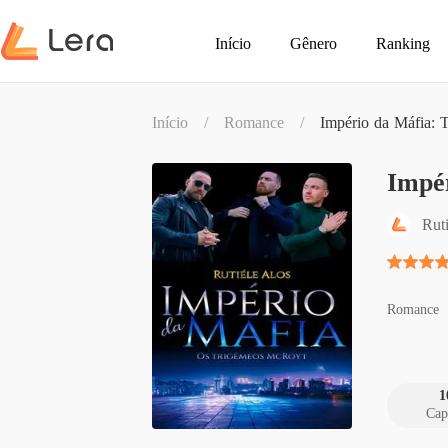
Início
Gênero
Ranking
Início
/
Romance
/
Império da Máfia: 
Impé
Rut
Romance
1
Cap