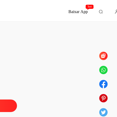
hot
Baixar App
Capítulo 105 A vida está começando
 da Máfia: Trigêmeos
o 1 Prólogo
30/05/2022
 da Máfia: Trigêmeos
o 2 Phillip McRoyt
30/05/2022
 da Máfia: Trigêmeos
o 3 Amélia Byrne
30/05/2022
 da Máfia: Trigêmeos
o 4 Phillip McRoyt
30/05/2022
 da Máfia: Trigêmeos