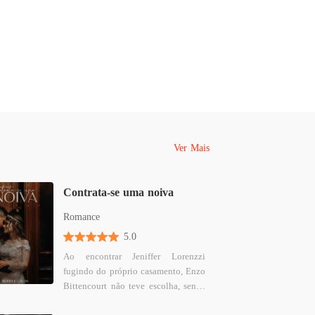
 da Máfia: Trigêmeos
o 26 Amélia Byrne
01/07/2022
 da Máfia: Trigêmeos
o 27 No telhado
01/07/2022
 da Máfia: Trigêmeos
o 28 Phillip McRoyt
01/07/2022
 da Máfia: Trigêmeos
Ver Mais
o 29 Amélia Byrne
01/07/2022
 da Máfia: Trigêmeos
Contrata-se uma noiva
o 30 Jordan McRoyt
01/07/2022
Romance
 da Máfia: Trigêmeos
5.0
o 31 Amélia Byrne
04/07/2022
Ao encontrar Jeniffer Lorenzzi
fugindo do próprio casamento, Enzo
 da Máfia: Trigêmeos
Bittencourt não teve escolha, senão
o 32 Phillip McRoyt
04/07/2022
ajudá-la...