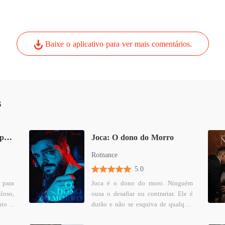
Império
Capítul
Império
Baixe o aplicativo para ver mais comentários.
Capítul
Império
Capítul
s
Império
Capítul
Império
União Forçada, Amor Espontâneo
Joca: O dono do Morro
Capítul
Romance
Império
5.0
Capítul
 para
Joca é o dono do moro. Ninguém
loso,
ousa o desafiar ou contrariar. Ele é
Império
nto a
durão e não se esquiva de qualquer
Capítul
a em
obstáculo. Ele o derruba! Vitória