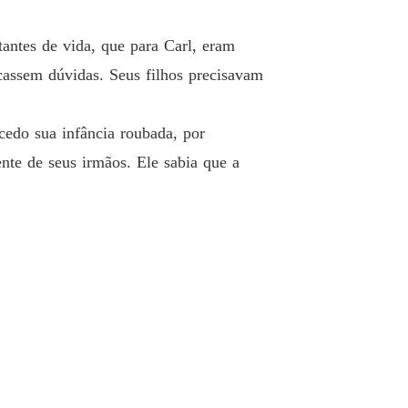
o 12 Amélia Byrne
27/06/2022
tantes de vida, que para Carl, eram
 da Máfia: Trigêmeos
cassem dúvidas. Seus filhos precisavam
o 13 Phyllip McRoyt
27/06/2022
 da Máfia: Trigêmeos
cedo sua infância roubada, por
o 14 Amélia Byrne
27/06/2022
ente de seus irmãos. Ele sabia que a
 da Máfia: Trigêmeos
o 15 Phillip McRoyt
27/06/2022
 da Máfia: Trigêmeos
o 16 Carl McRoyt
01/07/2022
 da Máfia: Trigêmeos
o 17 Amélia Byrne
01/07/2022
 da Máfia: Trigêmeos
o 18 Ana Vaiol
01/07/2022