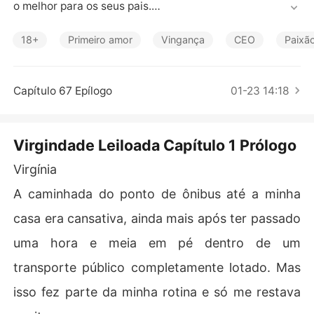
Contos Curtos
o melhor para os seus pais.

Então, quando sua melhor amiga sugere que elas poderi
18+
Primeiro amor
Vingança
CEO
Paixão
am conseguir muito dinheiro leiloando a própria virgind
ade, Virginia não pensa duas vezes antes de entregar s
eu único "bem" para aquele que desse o maior lance. 

Capítulo 67 Epílogo
01-23 14:18
Ela só não esperava que o destino lhe pregasse uma pe
ça, onde o que era para ser apenas um negócio, acaba
Virgindade Leiloada Capítulo 1 Prólogo
 virando prazer e que ela se apaixonaria pelo homem ma
is a arrematou em um leilão. 

Virgínia
A caminhada do ponto de ônibus até a minha
casa era cansativa, ainda mais após ter passado
uma hora e meia em pé dentro de um
transporte público completamente lotado. Mas
isso fez parte da minha rotina e só me restava