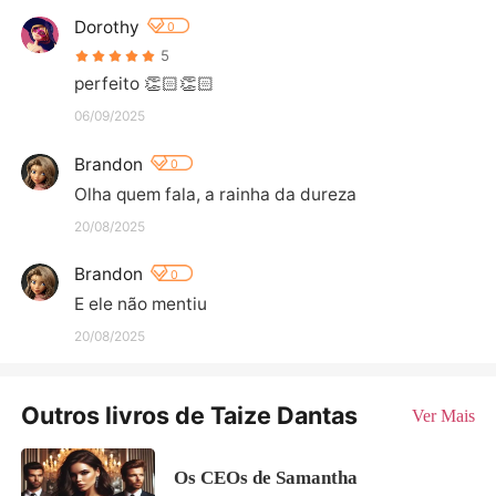
Dorothy
0
5
perfeito 👏🏻👏🏻
06/09/2025
Brandon
0
Olha quem fala, a rainha da dureza
20/08/2025
Brandon
0
E ele não mentiu
20/08/2025
Outros livros de Taize Dantas
Ver Mais
Os CEOs de Samantha