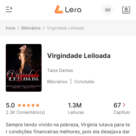
Início
/
Bilionários
/
Virgindade Leiloada
0
Início
Loja
Gênero
Virgindade Leiloada
Moderno
Histórico
Taize Dantas
Lobisomem
|
Bilionários
Concluído
Sair
Contos
Romance
Baixar App
5.0
1.3M
67
Bilionários
2.3K Comentário(s)
Leituras
Capítulo
Ranking
Sempre tendo vivido na pobreza, Virginia lutava para te
r condições financeiras melhores, pois ela desejava dar 