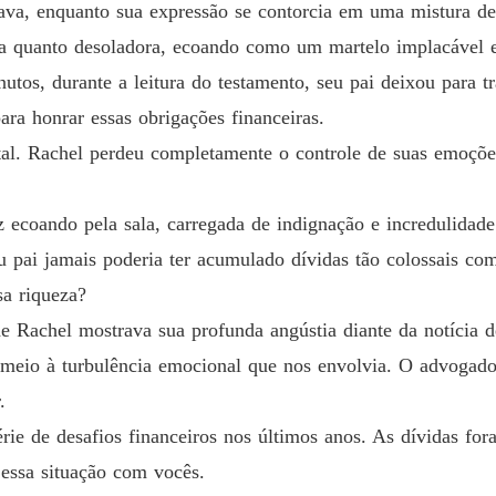
va, enquanto sua expressão se contorcia em uma mistura de 
Jogo de
a quanto desoladora, ecoando como um martelo implacável e
Capítul
tos, durante a leitura do testamento, seu pai deixou para t
para honrar essas obrigações financeiras.
Jogo de
Capítul
al. Rachel perdeu completamente o controle de suas emoçõ
Jogo de
Capítul
voz ecoando pela sala, carregada de indignação e incredulida
eu pai jamais poderia ter acumulado dívidas tão colossais c
Jogo de
Capítul
sa riqueza?
de Rachel mostrava sua profunda angústia diante da notícia 
Jogo de
Capítul
 meio à turbulência emocional que nos envolvia. O advogad
.
Jogo de
Capítul
érie de desafios financeiros nos últimos anos. As dívidas f
essa situação com vocês.
Jogo de