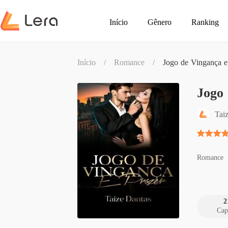
Início
Gênero
Ranking
Início
/
Romance
/
Jogo de Vingança e
Jogo 
Tai
Romance
2
Cap