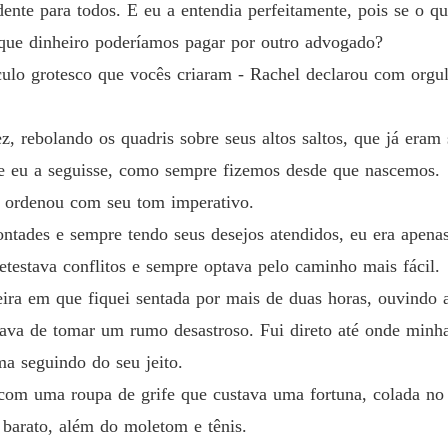
ente para todos. E eu a entendia perfeitamente, pois se o q
Capítul
 que dinheiro poderíamos pagar por outro advogado?
Jogo de
áculo grotesco que vocês criaram - Rachel declarou com orgu
Capítulo
Jogo de
z, rebolando os quadris sobre seus altos saltos, que já eram
Capítul
que eu a seguisse, como sempre fizemos desde que nascemos.
Jogo de
 ordenou com seu tom imperativo.
Capítulo
ontades e sempre tendo seus desejos atendidos, eu era apen
Jogo de
testava conflitos e sempre optava pelo caminho mais fácil.
Capítulo
ira em que fiquei sentada por mais de duas horas, ouvindo a
Jogo de
ava de tomar um rumo desastroso. Fui direto até onde minha
Capítul
ma seguindo do seu jeito.
Jogo de
om uma roupa de grife que custava uma fortuna, colada no 
Capítul
s barato, além do moletom e tênis.
Jogo de