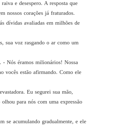
raiva e desespero. A resposta que
 Vingança e Prazer
m nossos corações já fraturados.
o 13 Linda Impostora
18/08/2023
rás dívidas avaliadas em milhões de
 Vingança e Prazer
o 14 Eu me Entreguei
18/08/2023
es, sua voz rasgando o ar como um
 Vingança e Prazer
o 15 Uma pontada de… Ciúmes
21/08/2023
de. - Nós éramos milionários! Nossa
omo vocês estão afirmando. Como ele
 Vingança e Prazer
o 16 Decepções
21/08/2023
devastadora. Eu segurei sua mão,
 Vingança e Prazer
o 17 Descobrindo a Verdade
21/08/2023
o olhou para nós com uma expressão
 Vingança e Prazer
o 18 Exigindo Resultados
22/08/2023
oram se acumulando gradualmente, e ele
 Vingança e Prazer