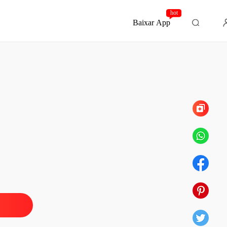
hot
Baixar App
Capítulo 216 Bônus
 Vingança e Prazer
o 1 Testamento Dramático
12/08/2023
 Vingança e Prazer
 2 Dívidas e Desespero
12/08/2023
 Vingança e Prazer
 3 Loucura Arriscada
12/08/2023
 Vingança e Prazer
o 4 Grande Enrascada
12/08/2023
 Vingança e Prazer
o 5 Desejo de Vingança
12/08/2023