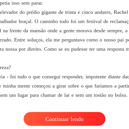
petia isso sem parar.
Capítulo
vador do prédio gigante de trinta e cinco andares, Rachel
Jogo de
abalhador braçal. O caminho todo foi um festival de reclamaç
Capítul
 na frente da mansão onde a gente morava desde sempre, a p
Jogo de
rado. Entre soluços, ela me perguntava como o nosso pai po
Capítulo
ra nossa por direito. Como se eu pudesse ter uma resposta 
Jogo de
Capítul
breza?
Jogo de
a - foi tudo o que consegui responder, impotente diante daq
Capítul
e minha mente começou a girar sobre o que faríamos a partir
Jogo de
sem um lugar para chamar de lar e sem um tostão no bolso.
Capítul
Jogo de
Capítul
Continuar lendo