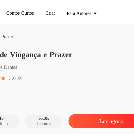
Contos Curtos
Criar
Para Autores
 Prazer
Jogo de
de Vingança e Prazer
Capítul
Jogo de
ze Dantas
Capítulo
5.0
(38)
Jogo de
Capítulo
Jogo de
Capítul
16
65.3K
Ler agora
ítulo
Leituras
Jogo de
Capítul