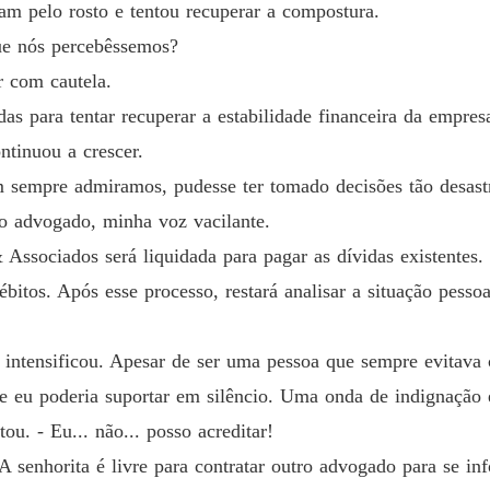
Capítulo
am pelo rosto e tentou recuperar a compostura.
ue nós percebêssemos?
Jogo de
Capítul
r com cautela.
adas para tentar recuperar a estabilidade financeira da empres
Jogo de
Capítulo
ntinuou a crescer.
em sempre admiramos, pudesse ter tomado decisões tão desast
Jogo de
ao advogado, minha voz vacilante.
Capítulo
ssociados será liquidada para pagar as dívidas existentes. 
Jogo de
débitos. Após esse processo, restará analisar a situação pess
Capítul
Jogo de
 intensificou. Apesar de ser uma pessoa que sempre evitava 
Capítul
ue eu poderia suportar em silêncio. Uma onda de indignação 
Jogo de
ou. - Eu... não... posso acreditar!
Capítulo
senhorita é livre para contratar outro advogado para se inf
Jogo de