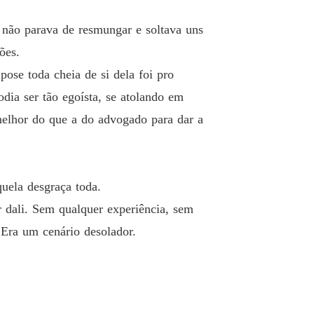
 33 Excitante
03/09/2023
 não parava de resmungar e soltava uns
 Vingança e Prazer
ões.
o 34 Trégua
03/09/2023
ose toda cheia de si dela foi pro
 Vingança e Prazer
dia ser tão egoísta, se atolando em
 35 Aparências
03/09/2023
melhor do que a do advogado para dar a
 Vingança e Prazer
o 36 Amigos
03/09/2023
 Vingança e Prazer
uela desgraça toda.
o 37 Nova amiga
03/09/2023
 dali. Sem qualquer experiência, sem
 Vingança e Prazer
 Era um cenário desolador.
o 38 Louco de Ciúmes
05/09/2023
 Vingança e Prazer
o 39 Fuga da Realidade
05/09/2023