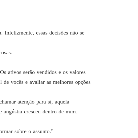
 19 Visita Inesperada
22/08/2023
 Vingança e Prazer
o 20 Entrando em Cena
23/08/2023
a. Infelizmente, essas decisões não se
 Vingança e Prazer
 21 Lance alto
23/08/2023
rosas.
 Vingança e Prazer
 22 Segredos revelados
23/08/2023
Os ativos serão vendidos e os valores
 Vingança e Prazer
oal de vocês e avaliar as melhores opções
o 23 Vendida!
23/08/2023
 Vingança e Prazer
chamar atenção para si, aquela
o 24 Por Amor
23/08/2023
e angústia cresceu dentro de mim.
 Vingança e Prazer
 25 Sabor da Vitória
23/08/2023
ormar sobre o assunto."
 Vingança e Prazer