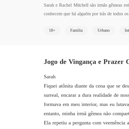
Sarah e Rachel Mitchell são irmãs gêmeas enf
conhecem que há alguém por trás de todos os 
Kael Graham é um homem frio e insensível mov
18+
Família
Urbano
In
r coisa para alcançar seu objetivo. Para isso
Sarah.

Agora, quem sairá vitorioso nesse jogo de vin
Jogo de Vingança e Prazer 
Sarah
Fiquei atônita diante da cena que se de
surreal, encarar a dura realidade de no
formava em meu interior, mas eu lutava
entanto, minha irmã gêmea não compart
Ela repetiu a pergunta com veemência a