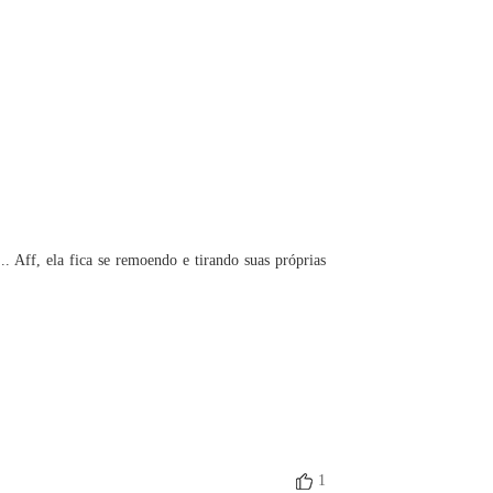
 Vingança e Prazer
 40 Intimidante
06/09/2023
.. Aff, ela fica se remoendo e tirando suas próprias 
1