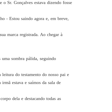
ue o Sr. Gonçalves estava dizendo fosse
o 26 Tudo por Você
23/08/2023
 Vingança e Prazer
lho - Estou saindo agora e, em breve,
 27 Planos egoístas
23/08/2023
 Vingança e Prazer
 sua marca registrada. Ao chegar à
o 28 Sem Regras
26/08/2023
 Vingança e Prazer
 29 Adiando inevitável
26/08/2023
as uma sombra pálida, seguindo
 Vingança e Prazer
 30 Expectativa
26/08/2023
 leitura do testamento do nosso pai e
 Vingança e Prazer
 irmã estava e saímos da sala de
o 31 Recuperando o Controle
26/08/2023
 Vingança e Prazer
corpo dela e destacando todas as
o 32 Desejo
26/08/2023
 Vingança e Prazer