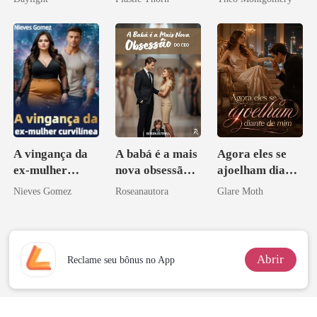
novamente
coração
A vingança da
A babá é a mais
Agora eles se
ex-mulher
nova obsessão
ajoelham diante
curvilínea
do CEO
de mim
Nieves Gomez
Roseanautora
Glare Moth
Abrir
Reclame seu bônus no App