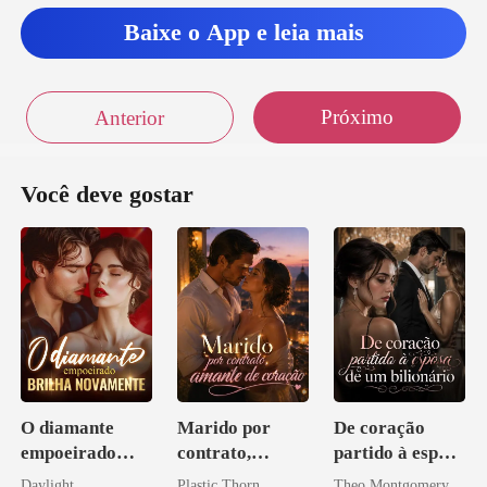
Baixe o App e leia mais
Próximo
Anterior
Você deve gostar
O diamante
Marido por
De coração
empoeirado
contrato,
partido à esposa
brilha
amante de
de um bilionário
Daylight
Plastic Thorn
Theo Montgomery