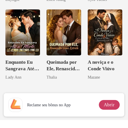
novamente
pelo
Arrependiment
o
Enquanto Eu
Queimada por
A noviça e o
Sangrava Até a
Ele, Renascida
Conde Viúvo
Morte, Ele
como Estrela
Lady Ann
Thalia
Mazane
Acendia
Lanternas Para
Ela
Abrir
Reclame seu bônus no App