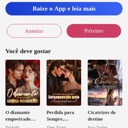
Baixe o App e leia mais
Próximo
Anterior
Você deve gostar
O diamante
Perdida para
Cicatrizes do
empoeirado
Sempre,
destino
brilha
Enlouquecido
Daylight
Zhen Xiang
Syra Tucker