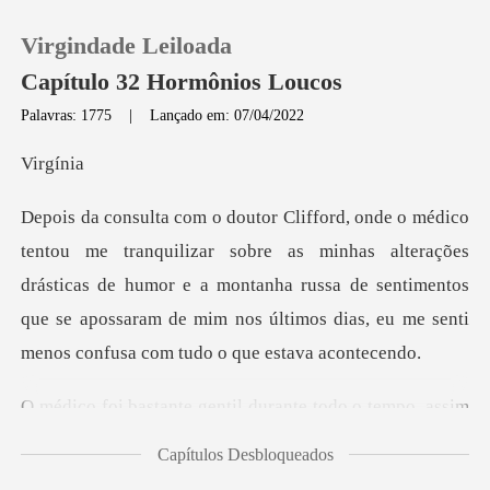
Virgindade Leiloada
Capítulo 32 Hormônios Loucos
Palavras: 1775
|
Lançado em: 07/04/2022
0
gín
Loja
minhas alterações
drásticas de humor e a montanha russa de sentimentos
Histórico
que se apossara
Sair
til durante todo o tempo,
Baixar App
Capítulos Desbloqueados