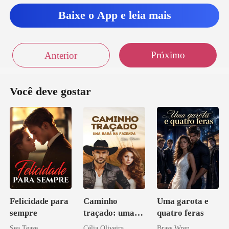
Baixe o App e leia mais
Próximo
Anterior
Você deve gostar
Felicidade para
Caminho
Uma garota e
sempre
traçado: uma
quatro feras
babá na fazenda
Sea Tease
Célia Oliveira
Brass Wren