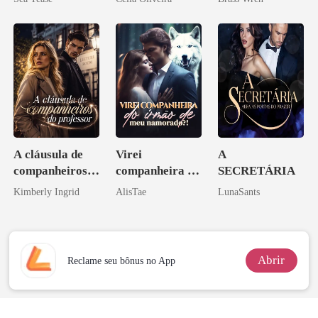
A cláusula de
Virei
A
companheiros
companheira do
SECRETÁRIA
do professor
irmão de meu
Kimberly Ingrid
AlisTae
LunaSants
namorado?!
Abrir
Reclame seu bônus no App