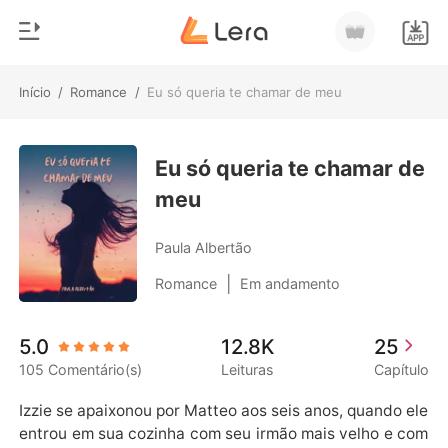
Início
/
Romance
/
Eu só queria te chamar de meu
0
Início
Loja
Eu só queria te chamar de
Gênero
meu
Moderno
Histórico
Lobisomem
Paula Albertão
Sair
Contos
|
Romance
Em andamento
Romance
Baixar App
5.0
12.8K
25
Bilionários
105 Comentário(s)
Leituras
Capítulo
Ranking
Izzie se apaixonou por Matteo aos seis anos, quando ele 
entrou em sua cozinha com seu irmão mais velho e com