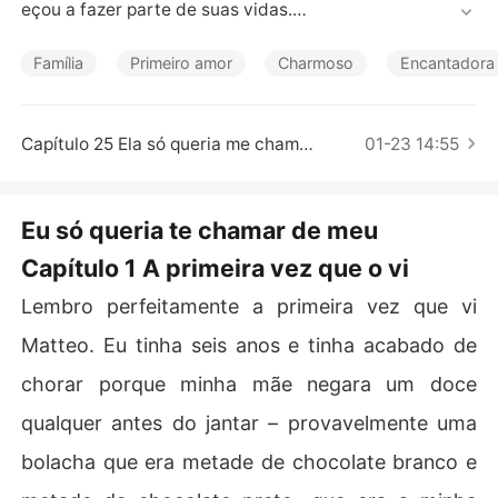
Contos Curtos
eçou a fazer parte de suas vidas.

Aos dezesseis anos, cansada de esperar que o garoto p
erceba por conta própria que os dois foram feitos um p
Família
Primeiro amor
Charmoso
Encantadora
ara o outro, ela decide tomar uma atitude - e a festa de 
dezoito anos de seu irmão é a oportunidade perfeita.
Capítulo 25 Ela só queria me chamar de seu – Matteo
01-23 14:55
Eu só queria te chamar de meu
Capítulo 1 A primeira vez que o vi
Lembro perfeitamente a primeira vez que vi
Matteo. Eu tinha seis anos e tinha acabado de
chorar porque minha mãe negara um doce
qualquer antes do jantar – provavelmente uma
bolacha que era metade de chocolate branco e