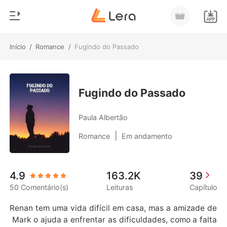
Início
/
Romance
/
Fugindo do Passado
0
Início
Loja
Gênero
Fugindo do Passado
Moderno
Histórico
Paula Albertão
Lobisomem
|
Romance
Em andamento
Sair
Contos
Romance
Baixar App
4.9
163.2K
39
Bilionários
50 Comentário(s)
Leituras
Capítulo
Ranking
Renan tem uma vida difícil em casa, mas a amizade de
 Mark o ajuda a enfrentar as dificuldades, como a falta