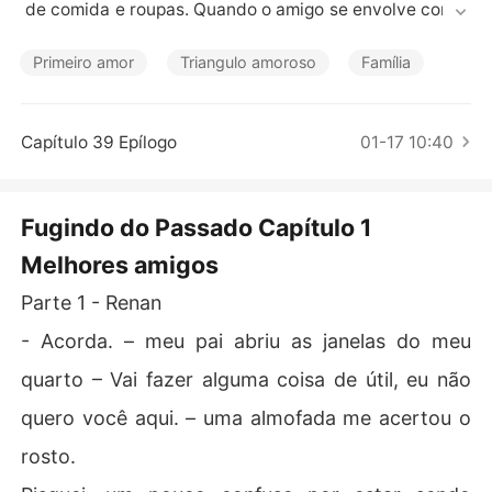
Contos Curtos
 de comida e roupas. Quando o amigo se envolve com R
ebeka, uma garota com a vida tão confusa quanto a su
a, ele se vê em meio a segredos que não gostaria de gu
Primeiro amor
Triangulo amoroso
Família
ardar e decide que a melhor solução é fugir e deixar tu
do para trás.
Capítulo 39 Epílogo
01-17 10:40
Fugindo do Passado Capítulo 1
Melhores amigos
Parte 1 - Renan
- Acorda. – meu pai abriu as janelas do meu
quarto – Vai fazer alguma coisa de útil, eu não
quero você aqui. – uma almofada me acertou o
rosto.