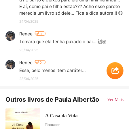
E aí, como pai e filha estão??? Acho esse garoto 
merecia um livro só dele… Fica a dica autora!!! 😉
24/04/2025
Renee
0
Tomara que ela tenha puxado o pai… 🙌🏼
23/04/2025
Renee
0
Esse, pelo menos  tem caráter…
23/04/2025
Outros livros de Paula Albertão
Ver Mais
A Casa da Vida
Romance