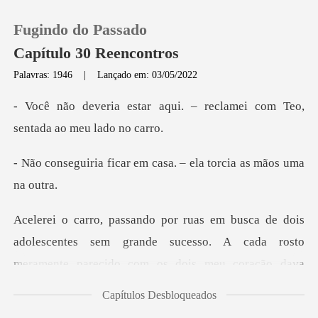
Fugindo do Passado
Capítulo 30 Reencontros
Palavras: 1946
|
Lançado em: 03/05/2022
0
qui. – reclamei com Teo,
s
Loja
car em casa. – ela torc
Histórico
Sair
es sem grande sucesso. A cada rosto
meramente parecido com os dois
Baixar App
Capítulos Desbloqueados