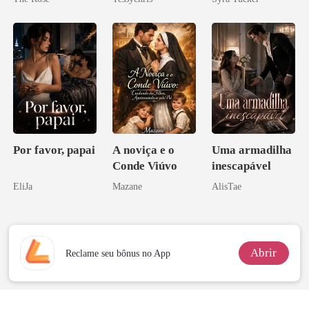
Por favor, papai
A noviça e o
Uma armadilha
Conde Viúvo
inescapável
EliJa
Mazane
AlisTae
Abrir
Reclame seu bônus no App