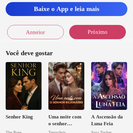
Baixe o App e leia mais
Próximo
Anterior
Você deve gostar
Senhor King
Uma noite com
A Ascensão da
o senhor
Luna Feia
Bilionário
The Rose
Tessychris
Syra Tucker