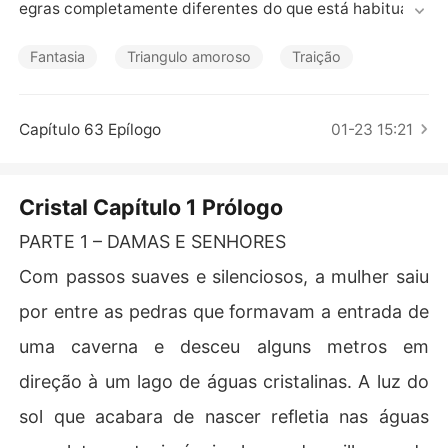
Contos Curtos
egras completamente diferentes do que está habituada 
e que precisa voltar para sua família de origem.

Lutando para se adaptar e sentindo muita falta do velh
Fantasia
Triangulo amoroso
Traição
o amigo, Simas, ela quebra algumas regras com a ajuda
 de Jonas, o único amigo que conseguiu fazer e que par
ece disposto a acompanhá-la em aventuras que choca
Capítulo 63 Epílogo
01-23 15:21
m seu povo.

O tempo passa e Cristal continua sentindo que não se e
ncaixa, mas segue as regras por medo das consequênci
Cristal Capítulo 1 Prólogo
as – que descobriu que podem ser intensas naquele lug
ar -, mas, depois de um choque de realidade, ela começ
PARTE 1 – DAMAS E SENHORES
a a perceber que há mais coisas erradas com os costu
Com passos suaves e silenciosos, a mulher saiu
mes e as regras do que parece.
por entre as pedras que formavam a entrada de
uma caverna e desceu alguns metros em
direção à um lago de águas cristalinas. A luz do
sol que acabara de nascer refletia nas águas