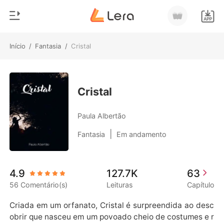
Início
/
Fantasia
/
Cristal
0
Início
Loja
Gênero
Cristal
Moderno
Histórico
Paula Albertão
Lobisomem
|
Fantasia
Em andamento
Sair
Contos
Romance
Baixar App
4.9
127.7K
63
Bilionários
56 Comentário(s)
Leituras
Capítulo
Ranking
Criada em um orfanato, Cristal é surpreendida ao desc
obrir que nasceu em um povoado cheio de costumes e r