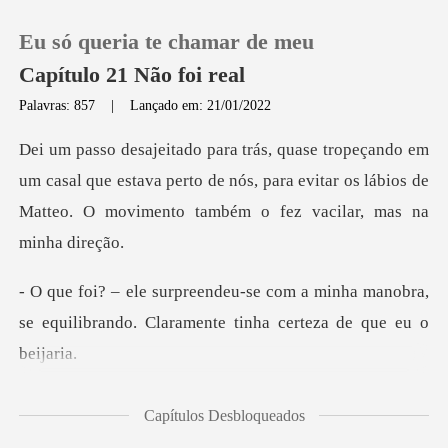
Eu só queria te chamar de meu
Capítulo 21 Não foi real
Palavras: 857
|
Lançado em: 21/01/2022
0
casal que estava perto de nós, para evitar os lábios de
Loja
Mat
Histórico
a minha manobra,
Sair
se equilibrando. Claram
Baixar App
teria sido perf
Capítulos Desbloqueados