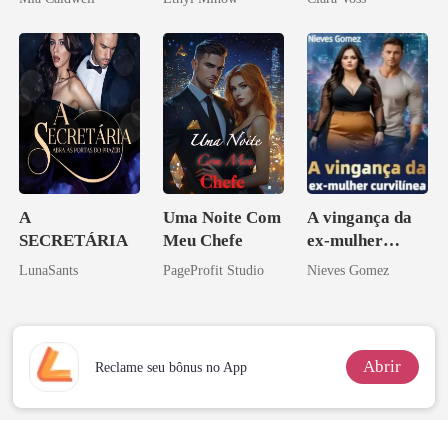
império
A
Uma Noite Com
A vingança da
SECRETÁRIA
Meu Chefe
ex-mulher
curvilínea
LunaSants
PageProfit Studio
Nieves Gomez
Abrir
Reclame seu bônus no App