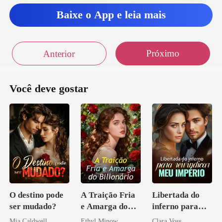
Baixe o App e leia mais
Próximo
Anterior
Você deve gostar
O destino pode
A Traição Fria
Libertada do
ser mudado?
e Amarga do
inferno para
Bilionário
reivindicar meu
Mia Caldwell
Ethyl Minow
Clara Voss