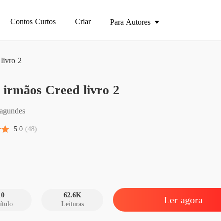
Contos Curtos
Criar
Para Autores
livro 2
Dilan i
 irmãos Creed livro 2
Capítul
Dilan i
agundes
Capítulo
5.0
(48)
Dilan i
Capítulo
Dilan i
Capítulo
10
62.6K
Ler agora
ítulo
Leituras
Dilan i
Capítulo