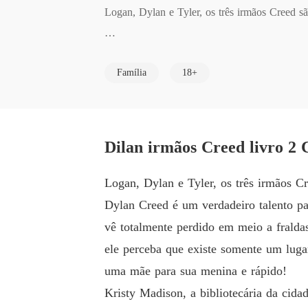
Logan, Dylan e Tyler, os três irmãos Creed são
Dylan Creed é um verdadeiro talento para dom
Família
18+
em meio a fraldas, mamadeiras e todas as ou
poderá criar Bonnie: seu rancho em Montana. 
Kristy Madison, a bibliotecária da cidade, p
corações partidos, incluindo o dela, está de 
Dilan irmãos Creed livro 2 
a vez por todas.

Logan, Dylan e Tyler, os três irmãos Cr
Dylan Creed é um verdadeiro talento pa
vê totalmente perdido em meio a frald
ele perceba que existe somente um luga
uma mãe para sua menina e rápido!
Kristy Madison, a bibliotecária da cid