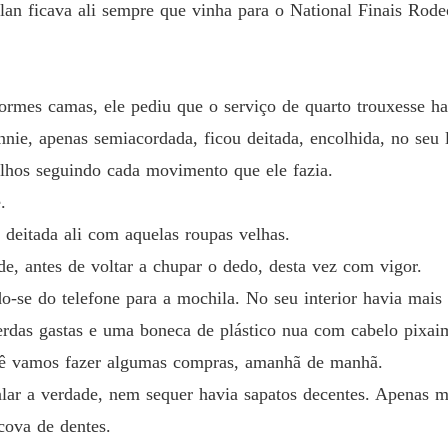
an ficava ali sempre que vinha para o National Finais Rode
mes camas, ele pediu que o serviço de quarto trouxesse ham
ie, apenas semiacordada, ficou deitada, encolhida, no seu
olhos seguindo cada movimento que ele fazia.
.
, deitada ali com aquelas roupas velhas.
de, antes de voltar a chupar o dedo, desta vez com vigor.
o-se do telefone para a mochila. No seu interior havia mais
rdas gastas e uma boneca de plástico nua com cabelo pixaim 
cê vamos fazer algumas compras, amanhã de manhã.
lar a verdade, nem sequer havia sapatos decentes. Apenas m
cova de dentes.