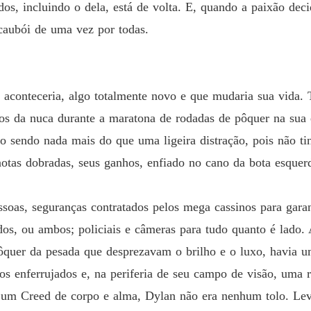
dos, incluindo o dela, está de volta. E, quando a paixão dec
caubói de uma vez por todas.
o aconteceria, algo totalmente novo e que mudaria sua vida.
os da nuca durante a maratona de rodadas de pôquer na sua e
o sendo nada mais do que uma ligeira distração, pois não ti
tas dobradas, seus ganhos, enfiado no cano da bota esquer
soas, seguranças contratados pelos mega cassinos para garant
os, ou ambos; policiais e câmeras para tudo quanto é lado
quer da pesada que desprezavam o brilho e o luxo, havia um
os enferrujados e, na periferia de seu campo de visão, uma
 um Creed de corpo e alma, Dylan não era nenhum tolo. Le