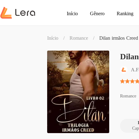
Início
Gênero
Ranking
Início
/
Romance
/
Dilan irmãos Creed 
Dilan
A.F
Romance
Cap