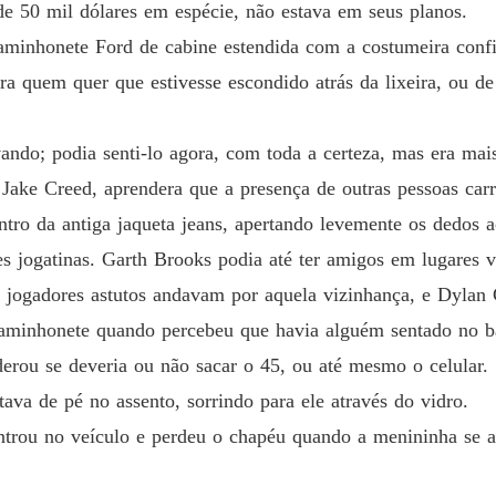
de 50 mil dólares em espécie, não estava em seus planos.
aminhonete Ford de cabine estendida com a costumeira confi
ra quem quer que estivesse escondido atrás da lixeira, ou d
ndo; podia senti-lo agora, com toda a certeza, mas era mais
 Jake Creed, aprendera que a presença de outras pessoas car
tro da antiga jaqueta jeans, apertando levemente os dedos 
es jogatinas. Garth Brooks podia até ter amigos em lugares
 jogadores astutos andavam por aquela vizinhança, e Dylan C
caminhonete quando percebeu que havia alguém sentado no b
erou se deveria ou não sacar o 45, ou até mesmo o celular.
tava de pé no assento, sorrindo para ele através do vidro.
entrou no veículo e perdeu o chapéu quando a menininha se 