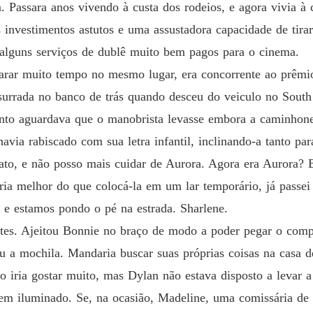
. Passara anos vivendo à custa dos rodeios, e agora vivia à 
s investimentos astutos e uma assustadora capacidade de tir
 alguns serviços de dublê muito bem pagos para o cinema.
arar muito tempo no mesmo lugar, era concorrente ao prêmio
surrada no banco de trás quando desceu do veiculo no South 
to aguardava que o manobrista levasse embora a caminhonete
via rabiscado com sua letra infantil, inclinando-a tanto pa
ato, e não posso mais cuidar de Aurora. Agora era Aurora?
ia melhor do que colocá-la em um lar temporário, já passei 
e estamos pondo o pé na estrada. Sharlene.
ntes. Ajeitou Bonnie no braço de modo a poder pegar o com
ou a mochila. Mandaria buscar suas próprias coisas na casa 
iria gostar muito, mas Dylan não estava disposto a levar a 
em iluminado. Se, na ocasião, Madeline, uma comissária de 