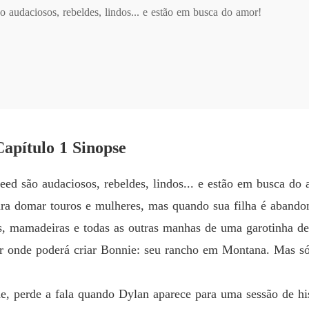
 audaciosos, rebeldes, lindos... e estão em busca do amor!

Dilan i
Capítulo
ar touros e mulheres, mas quando sua filha é abandonada pela mãe aos
Dilan i
tras manhas de uma garotinha de 2 anos. Não demora muito para que e
Capítulo
Mas só isso não basta! É preciso encontrar uma mãe para sua menina 
Dilan i
erde a fala quando Dylan aparece para uma sessão de histórias trazen
Capítulo
volta. E, quando a paixão decide provar que jamais se extinguiu, Kris
Capítulo 1 Sinopse
Dilan i
Capítulo
eed são audaciosos, rebeldes, lindos... e estão em busca do
Dilan i
ra domar touros e mulheres, mas quando sua filha é abandon
Capítul
as, mamadeiras e todas as outras manhas de uma garotinha d
r onde poderá criar Bonnie: seu rancho em Montana. Mas só 
ade, perde a fala quando Dylan aparece para uma sessão de 