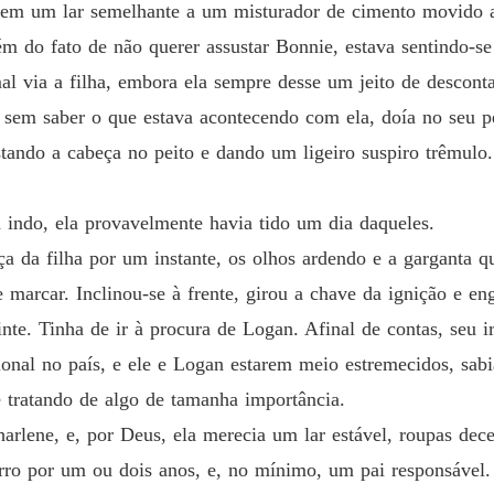
o em um lar semelhante a um misturador de cimento movido a
ém do fato de não querer assustar Bonnie, estava sentindo-se
al via a filha, embora ela sempre desse um jeito de descont
e, sem saber o que estava acontecendo com ela, doía no seu 
ando a cabeça no peito e dando um ligeiro suspiro trêmulo. 
 indo, ela provavelmente havia tido um dia daqueles.
a da filha por um instante, os olhos ardendo e a garganta q
 marcar. Inclinou-se à frente, girou a chave da ignição e en
nte. Tinha de ir à procura de Logan. Afinal de contas, seu 
ssional no país, e ele e Logan estarem meio estremecidos, s
e tratando de algo de tamanha importância.
arlene, e, por Deus, ela merecia um lar estável, roupas dece
rro por um ou dois anos, e, no mínimo, um pai responsável.