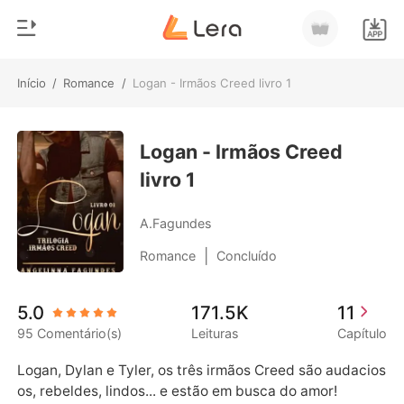
Início
/
Romance
/
Logan - Irmãos Creed livro 1
0
Início
Loja
Logan - Irmãos Creed
Gênero
livro 1
Moderno
Histórico
Lobisomem
A.Fagundes
Sair
Contos
|
Romance
Concluído
Romance
Baixar App
5.0
171.5K
11
Bilionários
95 Comentário(s)
Leituras
Capítulo
Ranking
Logan, Dylan e Tyler, os três irmãos Creed são audacios
os, rebeldes, lindos... e estão em busca do amor!
