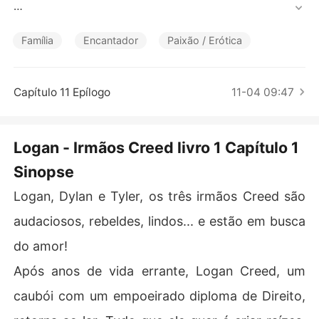
Contos Curtos
Após anos de vida errante, Logan Creed, um caubói co
m um empoeirado diploma de Direito, retorna ao lar. Tu
Família
Encantador
Paixão / Erótica
do que ele quer é criar raízes, restaurar o rancho aband
onado da família... e, o mais importante, ter filhos que c
arreguem com orgulho seu nome.

Capítulo 11 Epílogo
11-04 09:47
Briana Grant, mãe e divorciada, já ouviu muitas história
s a respeito do charmoso vizinho, e o modo carinhoso c
om que Logan trata seus filhos é uma surpresa bastant
Logan - Irmãos Creed livro 1 Capítulo 1
e bem-vinda. No entanto, quando seu ex-marido reapar
Sinopse
ece e um inimigo desconhecido vandaliza seu lar, cheg
a a hora de Logan mostrar a Briana e a todos o que sign
Logan, Dylan e Tyler, os três irmãos Creed são
ifica ser um Creed...

audaciosos, rebeldes, lindos... e estão em busca
do amor!
Após anos de vida errante, Logan Creed, um
caubói com um empoeirado diploma de Direito,