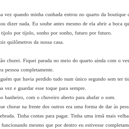
andy foge levando consigo um segredo que Dustyn jamais imaginou exi
Capítul
ima vez quando minha cunhada entrou no quarto da boutique
O Herde
nte a frente novamente... e dessa vez não é apenas o amor que os une.
sou dizer nada. Eu soube antes mesmo de ela abrir a boca 
jolo por tijolo, sonho por sonho, futuro por futuro.
O Herde
ois quilômetros da nossa casa.
Capítul
O Herde
idera dele.
ão chorei. Fiquei parada no meio do quarto ainda com o ves
tra pessoa completamente.
O Herde
guém que havia perdido tudo num único segundo sem ter tido
a vez e guardar esse toque para sempre.
O Herde
no banheiro, com o chuveiro aberto para abafar o som.
Capítul
ue chorar na frente dos outros era uma forma de dar às pess
O Herde
ebrada. Tinha contas para pagar. Tinha uma irmã mais velh
r funcionando mesmo que por dentro eu estivesse completam