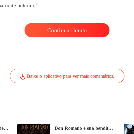
a noite anterior."
Continuar lendo
Baixe o aplicativo para ver mais comentários.
O CEO De Gelo e a Mulher Que Ele Jurou Odiar
Don Romano e sua bendita ruína