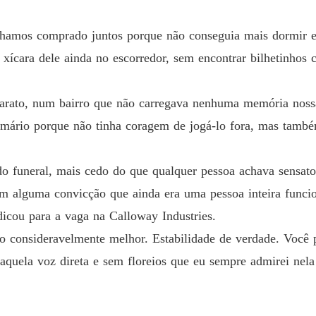
O Herde
Capítul
nhamos comprado juntos porque não conseguia mais dormir en
O Herde
xícara dele ainda no escorredor, sem encontrar bilhetinhos 
O Herde
rato, num bairro que não carregava nenhuma memória nossa
Capítul
 armário porque não tinha coragem de jogá-lo fora, mas tamb
O Herde
do funeral, mais cedo do que qualquer pessoa achava sensato
O Herde
com alguma convicção que ainda era uma pessoa inteira fun
Capítul
cou para a vaga na Calloway Industries.
O Herde
 consideravelmente melhor. Estabilidade de verdade. Você p
Capítul
 aquela voz direta e sem floreios que eu sempre admirei nel
O Herde