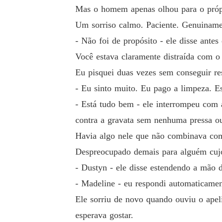
Mas o homem apenas olhou para o própri
Um sorriso calmo. Paciente. Genuiname
- Não foi de propósito - ele disse ante
Você estava claramente distraída com o
Eu pisquei duas vezes sem conseguir r
- Eu sinto muito. Eu pago a limpeza. Es
- Está tudo bem - ele interrompeu com 
contra a gravata sem nenhuma pressa ou
Havia algo nele que não combinava com 
Despreocupado demais para alguém cujo
- Dustyn - ele disse estendendo a mão d
- Madeline - eu respondi automaticame
Ele sorriu de novo quando ouviu o ape
esperava gostar.