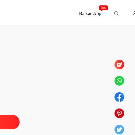
hot
Baixar App
Capítulo 35 A Notícia que Mudou Tudo
iro Escondido do Ceo Obsessivo
Capítulo 1 O Dia em que Aprendi a Fingir que Estava Bem
27/05/2026
iro Escondido do Ceo Obsessivo
o 2 O Dia em que Decidi Mentir por Amor
27/05/2026
iro Escondido do Ceo Obsessivo
o 3 O Homem que Não Deveria Existir
27/05/2026
iro Escondido do Ceo Obsessivo
Capítulo 4 A Arte de Ser Invisível Quando Você Vale Bilhões
27/05/2026
iro Escondido do Ceo Obsessivo