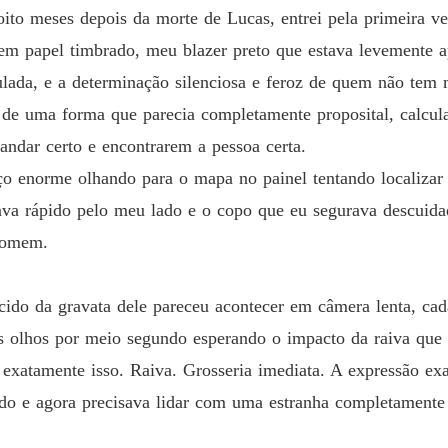
O Herde
oito meses depois da morte de Lucas, entrei pela primeira v
Capítul
em papel timbrado, meu blazer preto que estava levemente 
O Herde
ulada, e a determinação silenciosa e feroz de quem não tem 
Capítul
 de uma forma que parecia completamente proposital, calcula
O Herde
ndar certo e encontrarem a pessoa certa.
ço enorme olhando para o mapa no painel tentando localizar
O Herde
ava rápido pelo meu lado e o copo que eu segurava descui
Capítul
homem.
O Herde
ecido da gravata dele pareceu acontecer em câmera lenta, ca
O Herde
s olhos por meio segundo esperando o impacto da raiva que 
 exatamente isso. Raiva. Grosseria imediata. A expressão e
O Herde
ado e agora precisava lidar com uma estranha completament
Capítul