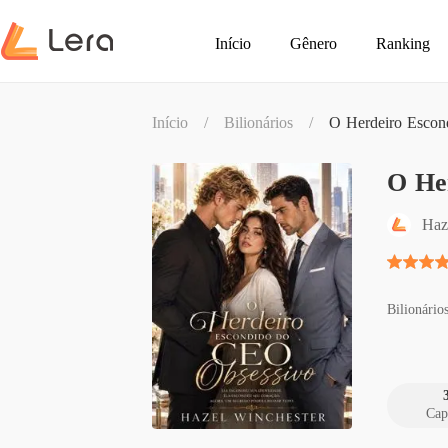
Início
Gênero
Ranking
Início
/
Bilionários
/
O Herdeiro Escon
O He
Haz
Bilionário
Cap