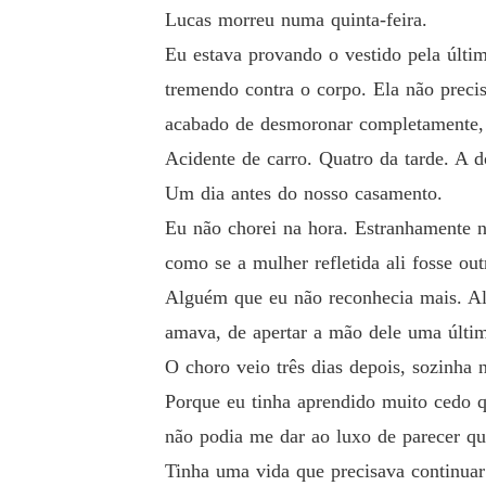
Lucas morreu numa quinta-feira.
Traída, ameaçada e obrigada a desaparecer, M
Eu estava provando o vestido pela últ
Mas anos depois, o destino coloca os dois fre
tremendo contra o corpo. Ela não preci
acabado de desmoronar completamente, ti
É um filho escondido.

Acidente de carro. Quatro da tarde. A d
Um dia antes do nosso casamento.
E Dustyn Calloway nunca desiste do que cons
Eu não chorei na hora. Estranhamente n
como se a mulher refletida ali fosse ou
Alguém que eu não reconhecia mais. Al
amava, de apertar a mão dele uma últim
O choro veio três dias depois, sozinha 
Porque eu tinha aprendido muito cedo q
não podia me dar ao luxo de parecer qu
Tinha uma vida que precisava continua