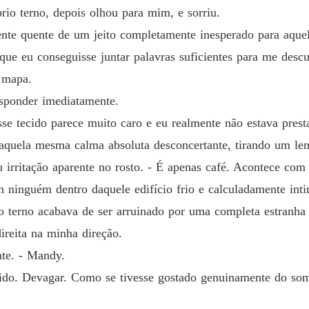
o terno, depois olhou para mim, e sorriu.
O Herde
Capítulo
nte quente de um jeito completamente inesperado para aquel
s que eu conseguisse juntar palavras suficientes para me desc
O Herde
Capítul
 mapa.
esponder imediatamente.
O Herde
Capítul
se tecido parece muito caro e eu realmente não estava prest
aquela mesma calma absoluta desconcertante, tirando um le
 irritação aparente no rosto. - É apenas café. Acontece co
ninguém dentro daquele edifício frio e calculadamente inti
 terno acabava de ser arruinado por uma completa estranha
ireita na minha direção.
nte. - Mandy.
lido. Devagar. Como se tivesse gostado genuinamente do s