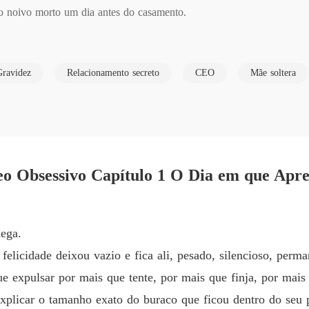
 o noivo morto um dia antes do casamento.

O Herde
Gravidez
Relacionamento secreto
CEO
Mãe soltera
O Herde
a ser seguro. Pobre demais para pertencer ao mundo cruel dos bilionári
O Herde
um romance secreto com Dustyn, um homem intenso que a fazia senti
O Herde
O Herde
ega.
Capítul
felicidade deixou vazio e fica ali, pesado, silencioso, per
O Herde
expulsar por mais que tente, por mais que finja, por mais q
xplicar o tamanho exato do buraco que ficou dentro do seu p
O Herde