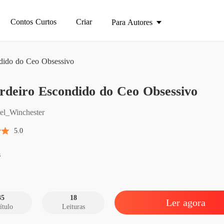
Contos Curtos
Criar
Para Autores
dido do Ceo Obsessivo
rdeiro Escondido do Ceo Obsessivo
O Herde
el_Winchester
O Herde
5.0
Capítul
O Herde
s
Capítul
O Herde
35
18
Ler agora
ítulo
Leituras
O Herde