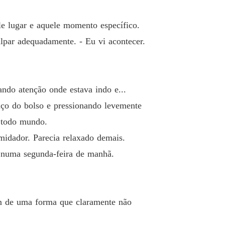
iro Escondido do Ceo Obsessivo
 33 A Decisão Mais Difícil da Minha Vida
01/07/2026
e lugar e aquele momento específico.
ulpar adequadamente. - Eu vi acontecer.
iro Escondido do Ceo Obsessivo
o 34 O Preço de Ser um Calloway
01/07/2026
iro Escondido do Ceo Obsessivo
o 35 A Notícia que Mudou Tudo
01/07/2026
ando atenção onde estava indo e...
nço do bolso e pressionando levemente
m todo mundo.
midador. Parecia relaxado demais.
 numa segunda-feira de manhã.
om de uma forma que claramente não