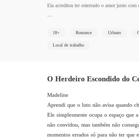
Ela acreditou ter enterrado o amor junto com
Então um homem apareceu.

18+
Romance
Urbano
Gentil demais para existir. Sedutor demais par
Local de trabalho
Durante oito meses, Madelyn Whitmore viveu 
a foi apenas um funcionário comum.

Ele era o Ceo da empresa.

Madeline
Aprendi que o luto não avisa quando ch
O homem mais poderoso da cidade.

Ele simplesmente ocupa o espaço que a 
não convidou, mas também não consegue 
E também o noivo de outra mulher.

momentos errados só para não ter que e