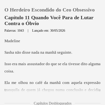
O Herdeiro Escondido do Ceo Obsessivo
Capítulo 11 Quando Você Para de Lutar
Contra o Óbvio
Palavras: 1043
|
Lançado em: 30/05/2026
0
de
Loja
se nada na ma
Histórico
dor do que se ela tiv
Sair
Baixar App
chegou numa conclusão e decidiu
que não precisa mais verbalizá-la porque
Capítulos Desbloqueados