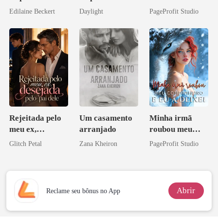
brilha
Casei com o
Edilaine Beckert
Daylight
PageProfit Studio
novamente
Bilionário
Inimigo Dele
Rejeitada pelo
Um casamento
Minha irmã
meu ex,
arranjado
roubou meu
desejada pelo
companheiro e
Glitch Petal
Zana Kheiron
PageProfit Studio
pai dele
eu a deixei
Abrir
Reclame seu bônus no App