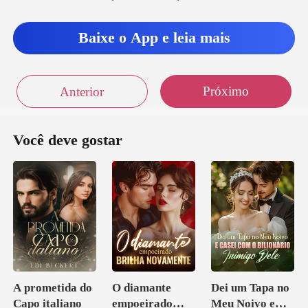
arou
Baixe o App e leia mais
Próximo
Anterior
Você deve gostar
A prometida do
O diamante
Dei um Tapa no
Capo italiano
empoeirado
Meu Noivo e