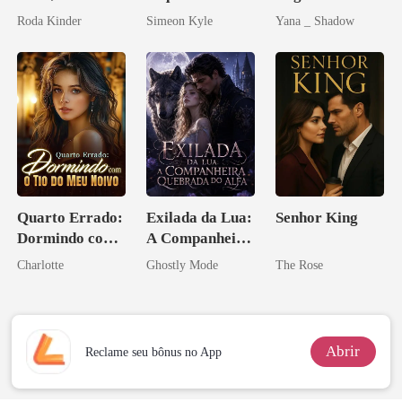
Don
Vingança
Uma flor para o
Roda Kinder
Simeon Kyle
Yana _ Shadow
Ascende
Don
Quarto Errado:
Exilada da Lua:
Senhor King
Dormindo com
A Companheira
o Tio do Meu
Quebrada do
Charlotte
Ghostly Mode
The Rose
Noivo
Alfa
Abrir
Reclame seu bônus no App