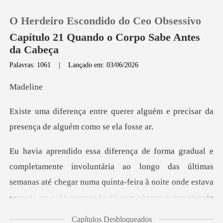
O Herdeiro Escondido do Ceo Obsessivo
Capítulo 21 Quando o Corpo Sabe Antes
da Cabeça
Palavras: 1061
|
Lançado em: 03/06/2026
0
de
Loja
er alguém e precisar da
presenç
Histórico
Sair
o longo das últimas
semanas até chegar numa quinta-feira à noite onde estava
Baixar App
sent
Capítulos Desbloqueados