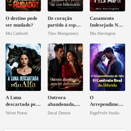
O destino pode
De coração
Casamento
ser mudado?
partido à esposa
Indesejado Na
de um bilionário
Máfia
Mia Caldwell
Theo Montgomery
Mia Harrington
A Luna
Outrora
O
descartada pelo
abandonada,
Arrependiment
Alfa
agora intocável
o do Alfa: O
Velvet Piston
Decaf Demon
PageProfit Studio
Contrato Real
da Híbrida