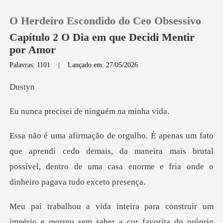
O Herdeiro Escondido do Ceo Obsessivo
Capítulo 2 O Dia em que Decidi Mentir
por Amor
Palavras: 1101
|
Lançado em: 27/05/2026
0
st
Loja
sei de ninguém
Histórico
di cedo demais, da maneira mais brutal
Sair
possível, dentro de uma
Baixar App
ber a cor favorita do próprio