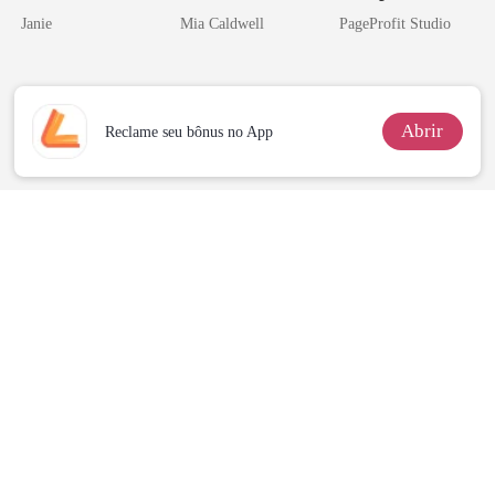
o do Alfa: O
Janie
Mia Caldwell
PageProfit Studio
Contrato Real
da Híbrida
Abrir
Reclame seu bônus no App