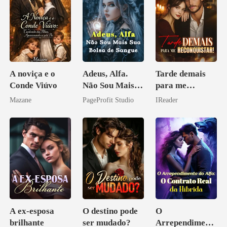
A noviça e o
Adeus, Alfa.
Tarde demais
Conde Viúvo
Não Sou Mais
para me
Sua Bolsa de
reconquistar!
Mazane
PageProfit Studio
IReader
Sangue
A ex-esposa
O destino pode
O
brilhante
ser mudado?
Arrependiment