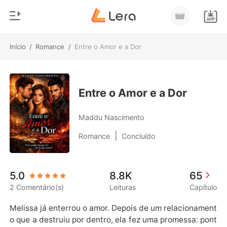
Início
/
Romance
/
Entre o Amor e a Dor
0
Início
Loja
Gênero
Entre o Amor e a Dor
Moderno
Histórico
Maddu Nascimento
Lobisomem
|
Romance
Concluído
Sair
Contos
Romance
Baixar App
5.0
8.8K
65
Bilionários
2 Comentário(s)
Leituras
Capítulo
Ranking
Melissa já enterrou o amor. Depois de um relacionament
o que a destruiu por dentro, ela fez uma promessa: pont