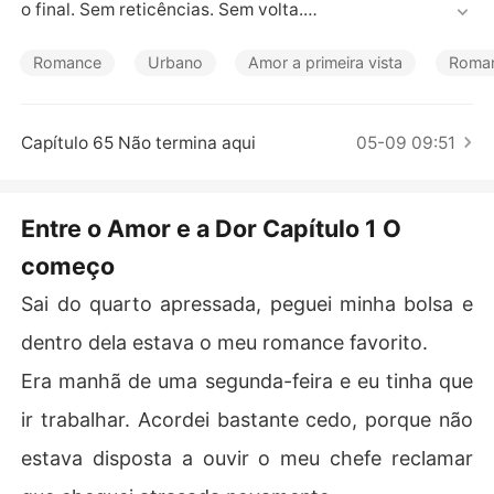
Contos Curtos
o final. Sem reticências. Sem volta.

Mas aí chega Gustavo. Atraente, envolvente, ele não ve
Romance
Urbano
Amor a primeira vista
Roman
io apenas para abalar suas certezas - veio para reconst
ruir o que ela nem sabia que ainda podia sentir.

Capítulo 65 Não termina aqui
05-09 09:51
Só que o passado não aceita ser esquecido.

Pedro Calixto está de volta. E não é o mesmo. Agora, ca
Entre o Amor e a Dor Capítulo 1 O
rrega segredos sombrios e uma nova personalidade tão 
começo
perigosa quanto sedutora. Ele não quer só Melissa. Ele
 quer destruir tudo o que ela está tentando reconstruir.

Sai do quarto apressada, peguei minha bolsa e
Entre recomeçar o amor ou afundar no abismo de novo, 
dentro dela estava o meu romance favorito.
Melissa terá que responder a uma pergunta que vai te p
Era manhã de uma segunda-feira e eu tinha que
render até a última página:

ir trabalhar. Acordei bastante cedo, porque não
Você confia no que vê... ou no que sente?
estava disposta a ouvir o meu chefe reclamar