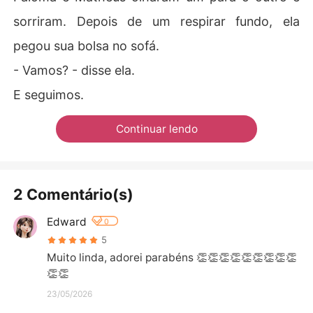
sorriram. Depois de um respirar fundo, ela
pegou sua bolsa no sofá.
- Vamos? - disse ela.
E seguimos.
Continuar lendo
2 Comentário(s)
Edward
0
5
Muito linda, adorei parabéns 👏👏👏👏👏👏👏👏👏
👏👏
23/05/2026