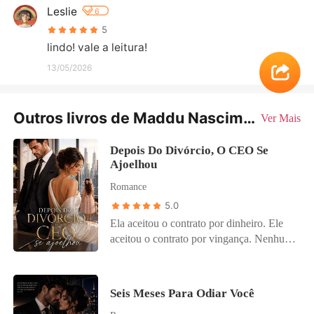
Leslie
6
5
lindo! vale a leitura!
13/05/2026
Outros livros de Maddu Nascimento
Ver Mais
Depois Do Divórcio, O CEO Se
Ajoelhou
Romance
5.0
Ela aceitou o contrato por dinheiro. Ele
aceitou o contrato por vingança. Nenhum
dos dois esperava o que veio depois.
Melissa Santoro está falida. Gabriel
Montenegro está desesperado. A solução:
Seis Meses Para Odiar Você
um casamento falso de um ano. Sem