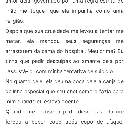
amor dela, governado por uma regra estrita de
a agarrou a própria barriga e anunciou que achava que
"não me toque" que ela impunha como uma
 estava grávido.

religião.
Olhei para minha esposa, esperando que ela risse do ab
Depois que sua crueldade me levou a tentar me
surdo. Em vez disso, um olhar calculista cruzou seu rost
o. Ela estava realmente considerando aquela farsa. Naq
matar, ela mandou seus seguranças me
uele momento, a última fagulha de esperança de que el
arrastarem da cama do hospital. Meu crime? Eu
a um dia me amou morreu.

tinha que pedir desculpas ao amante dela por
Enquanto eu desmaiava de dor e álcool, eles levaram m
"assustá-lo" com minha tentativa de suicídio.
inha maca embora. Eva se inclinou e sussurrou: "Já que
 você quer tanto me deixar, vou mandar te esterilizar. V
No quarto dele, ela deu na boca dele a canja de
ocê nunca terá uma família com mais ninguém."

galinha especial que seu chef sempre fazia para
Quando acordei, incendiei o mundo dela e fui embora p
mim quando eu estava doente.
ara me casar com sua maior rival.
Quando me recusei a pedir desculpas, ela me
forçou a beber copo após copo de uísque,