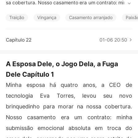
Contos Curtos
sa cobertura. Nosso casamento era um contrato: minha 
submissão emocional absoluta em troca do amor dela,
 governado por uma regra estrita de "não me toque" qu
Traição
Vingança
Casamento arranjado
Paixão
e ela impunha como uma religião.

Depois que sua crueldade me levou a tentar me matar,
Capítulo 22
01-06 20:50
 ela mandou seus seguranças me arrastarem da cama d
o hospital. Meu crime? Eu tinha que pedir desculpas ao
 amante dela por "assustá-lo" com minha tentativa de s
A Esposa Dele, o Jogo Dela, a Fuga
uicídio.

Dele Capítulo 1
No quarto dele, ela deu na boca dele a canja de galinha 
Minha esposa há quatro anos, a CEO de
especial que seu chef sempre fazia para mim quando eu 
estava doente.

tecnologia Eva Torres, levou seu novo
brinquedinho para morar na nossa cobertura.
Quando me recusei a pedir desculpas, ela me forçou a
 beber copo após copo de uísque, sabendo que eu tinha 
Nosso casamento era um contrato: minha
uma úlcera de estresse que poderia me matar.

submissão emocional absoluta em troca do
Enquanto eu vomitava em agonia no chão, o amante del