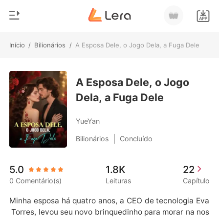
Início
/
Bilionários
/
A Esposa Dele, o Jogo Dela, a Fuga Dele
0
Início
Loja
A Esposa Dele, o Jogo
Gênero
Dela, a Fuga Dele
Moderno
Histórico
Lobisomem
YueYan
Sair
Contos
|
Bilionários
Concluído
Romance
Baixar App
5.0
1.8K
22
Bilionários
0 Comentário(s)
Leituras
Capítulo
Ranking
Minha esposa há quatro anos, a CEO de tecnologia Eva
 Torres, levou seu novo brinquedinho para morar na nos