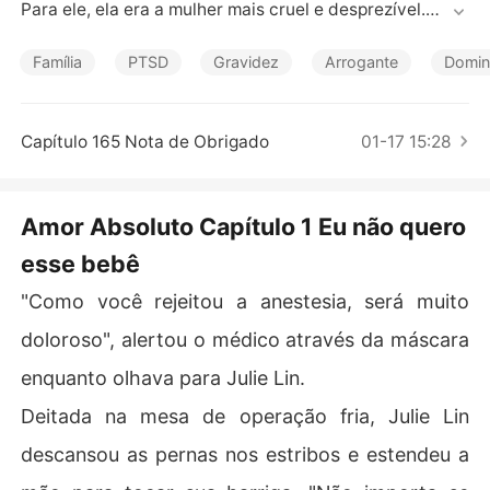
Contos Curtos
Para ele, ela era a mulher mais cruel e desprezível.

No entanto, ela não esperava que ele nem amasse o filh
o deles.

Família
PTSD
Gravidez
Arrogante
Domin
Depois de perder o filho, seu amor por ele também desa
pareceu. Mas quando ela estava prestes a sair, ele agar
rou a mão dela e disse: "Você é minha esposa. Como vo
Capítulo 165 Nota de Obrigado
01-17 15:28
cê pode me deixar?"

Se ela não podia fugir, para onde poderia ir a história de
les?
Amor Absoluto Capítulo 1 Eu não quero
esse bebê
"Como você rejeitou a anestesia, será muito
doloroso", alertou o médico através da máscara
enquanto olhava para Julie Lin.
Deitada na mesa de operação fria, Julie Lin
descansou as pernas nos estribos e estendeu a