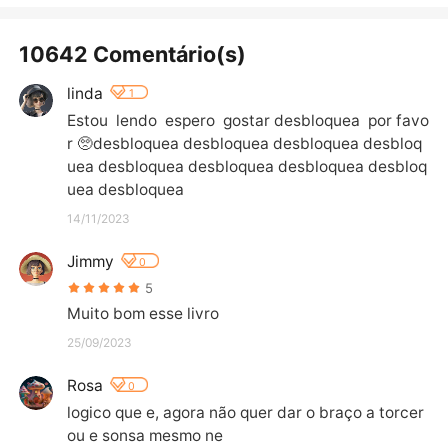
10642 Comentário(s)
linda
1
Estou  lendo  espero  gostar desbloquea  por favo
r 🥺desbloquea desbloquea desbloquea desbloq
uea desbloquea desbloquea desbloquea desbloq
uea desbloquea
14/11/2023
Jimmy
0
5
Muito bom esse livro
25/09/2023
Rosa
0
logico que e, agora não quer dar o braço a torcer 
ou e sonsa mesmo ne