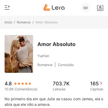
Início
/
Romance
/
Amor Absoluto
0
Início
Loja
Gênero
Amor Absoluto
Moderno
Histórico
YueYan
Lobisomem
|
Romance
Concluído
Sair
Contos
Romance
Baixar App
4.8
703.7K
165
Bilionários
10.6K Comentário(s)
Leituras
Capítulo
Ranking
No primeiro dia em que Julie se casou com James, ela s
abia que ele não a amava.
