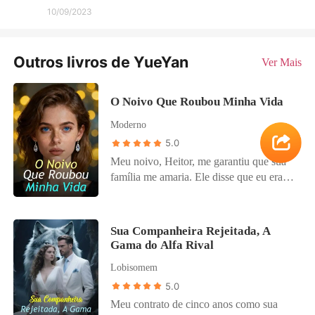
10/09/2023
Outros livros de YueYan
Ver Mais
O Noivo Que Roubou Minha Vida
Moderno
5.0
Meu noivo, Heitor, me garantiu que sua
família me amaria. Ele disse que eu era
perfeita. Mas no nosso jantar de noivado,
ouvi o plano real deles: arrancar meu rim
para sua irmã doente, Clarice, e depois
Sua Companheira Rejeitada, A
me descartar como lixo. Eles me
Gama do Alfa Rival
incriminaram por empurrar Clarice,
Lobisomem
causando-lhe um "episódio induzido por
estresse". Heitor, acreditando nas mentiras
5.0
deles, me jogou em uma "clínica de
Meu contrato de cinco anos como sua