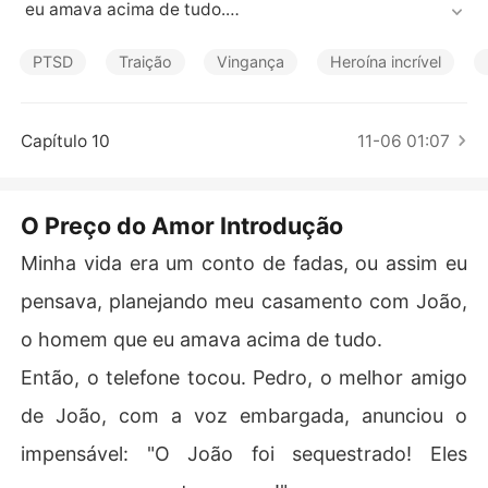
Contos Curtos
 eu amava acima de tudo.

Então, o telefone tocou. Pedro, o melhor amigo de João, 
PTSD
Traição
Vingança
Heroína incrível
com a voz embargada, anunciou o impensável: "O João
 foi sequestrado! Eles querem um resgate enorme!"

Capítulo 10
11-06 01:07
Na minha vida passada, essa ligação me jogou num abi
smo. Eu vendi a casa que minha mãe me deixou, minhas 
economias, tudo. Salvei João, só para vê-lo chegar em
O Preço do Amor Introdução
 casa de mãos dadas com Lúcia, me humilhando, me ch
utando para fora da minha própria vida.

Minha vida era um conto de fadas, ou assim eu
pensava, planejando meu casamento com João,
Eles usaram meu dinheiro para prosperar, enquanto eu
 virava motivo de piada, a "louca que perdeu tudo por u
o homem que eu amava acima de tudo.
m cafajeste". Terminei aleijada, muda, morrendo sozinh
Então, o telefone tocou. Pedro, o melhor amigo
a, por ter salvado Lúcia de um caminhão desgovernad
o.

de João, com a voz embargada, anunciou o
impensável: "O João foi sequestrado! Eles
Eu odiava o João, a Lúcia, e a mim mesma por ter sido t
ão cega. Por que diabos eu tinha que passar por tudo a