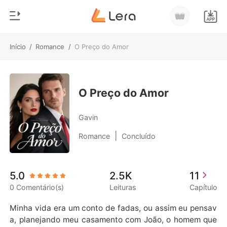
Início
/
Romance
/
O Preço do Amor
0
Início
Loja
Gênero
O Preço do Amor
Moderno
Histórico
Gavin
Lobisomem
|
Romance
Concluído
Sair
Contos
Romance
Baixar App
5.0
2.5K
11
Bilionários
0 Comentário(s)
Leituras
Capítulo
Ranking
Minha vida era um conto de fadas, ou assim eu pensav
a, planejando meu casamento com João, o homem que