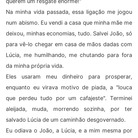
querem um resgate enorme!"
quilo? Por que tanto sofrimento por um amor que nunca
Na minha vida passada, essa ligação me jogou
 existiu?

num abismo. Eu vendi a casa que minha mãe me
Mas agora, eu estava de volta. No meu quarto de estud
deixou, minhas economias, tudo. Salvei João, só
ante, com minhas pernas, minha voz, e a ligação de Ped
ro no celular. Desta vez, eu não vou salvá-lo.
para vê-lo chegar em casa de mãos dadas com
Lúcia, me humilhando, me chutando para fora
da minha própria vida.
Eles usaram meu dinheiro para prosperar,
enquanto eu virava motivo de piada, a "louca
que perdeu tudo por um cafajeste". Terminei
aleijada, muda, morrendo sozinha, por ter
salvado Lúcia de um caminhão desgovernado.
Eu odiava o João, a Lúcia, e a mim mesma por