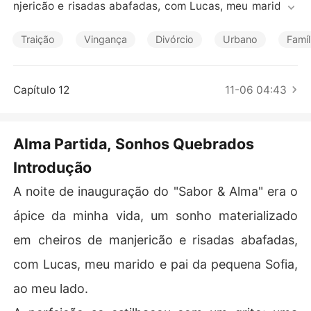
Contos Curtos
njericão e risadas abafadas, com Lucas, meu marido e
 pai da pequena Sofia, ao meu lado.

Traição
Vingança
Divórcio
Urbano
Famíl
A perfeição se estilhaçou com um grito: uma mulher irro
mpeu o salão, furiosa, dizendo ser Camila, a esposa de
 Lucas, exibindo uma certidão de casamento de cinco a
Capítulo 12
11-06 04:43
nos.

Minha vida virou de cabeça para baixo: meu casamento 
Alma Partida, Sonhos Quebrados
de três anos, nossa filha de dois, tudo parecia uma fars
Introdução
a, uma mentira escancarada diante de críticos sedento
s por escândalos e flashes que registraram minha humil
A noite de inauguração do "Sabor & Alma" era o
hação pública.

ápice da minha vida, um sonho materializado
Como eu, Maria Eduarda, a chef íntegra, pude ser a am
em cheiros de manjericão e risadas abafadas,
ante? A dor era insuportável, a matemática não batia, a 
realidade não se encaixava. Quem era aquele homem q
com Lucas, meu marido e pai da pequena Sofia,
ue eu amei?

ao meu lado.
Ele me pediu tempo, prometeu que "não era o que parec