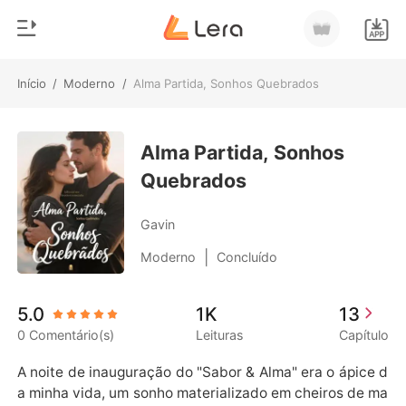
Início
/
Moderno
/
Alma Partida, Sonhos Quebrados
0
Início
Loja
Alma Partida, Sonhos
Gênero
Quebrados
Moderno
Histórico
Lobisomem
Gavin
Sair
Contos
|
Moderno
Concluído
Romance
Baixar App
5.0
1K
13
Bilionários
0 Comentário(s)
Leituras
Capítulo
Ranking
A noite de inauguração do "Sabor & Alma" era o ápice d
a minha vida, um sonho materializado em cheiros de ma