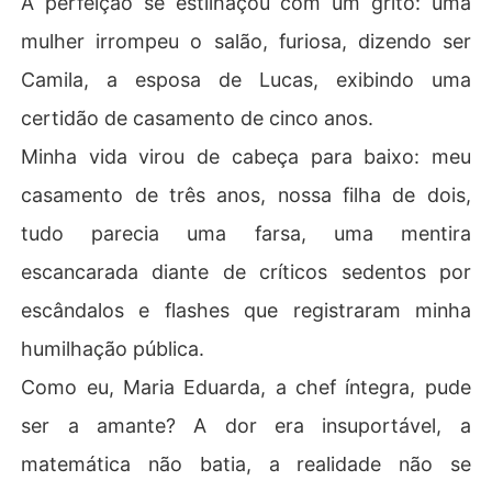
A perfeição se estilhaçou com um grito: uma
ia", mas o escândalo já tinha chegado a Sofia. Não havi
mulher irrompeu o salão, furiosa, dizendo ser
a mais tempo, não para as mentiras. Eu lutaria pela minh
a filha, e por mim.
Camila, a esposa de Lucas, exibindo uma
certidão de casamento de cinco anos.
Minha vida virou de cabeça para baixo: meu
casamento de três anos, nossa filha de dois,
tudo parecia uma farsa, uma mentira
escancarada diante de críticos sedentos por
escândalos e flashes que registraram minha
humilhação pública.
Como eu, Maria Eduarda, a chef íntegra, pude
ser a amante? A dor era insuportável, a
matemática não batia, a realidade não se