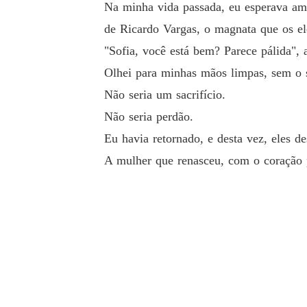
Na minha vida passada, eu esperava amor
de Ricardo Vargas, o magnata que os e
Não seria perdão.

"Sofia, você está bem? Parece pálida", 
Olhei para minhas mãos limpas, sem o 
Eu havia retornado, e desta vez, eles descobr
Não seria um sacrifício.
Não seria perdão.
A mulher que renasceu, com o coração pulsand
Eu havia retornado, e desta vez, eles d
A mulher que renasceu, com o coração p