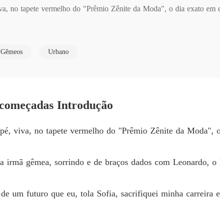
viva, no tapete vermelho do "Prêmio Zênite da Moda", o dia exato em
Coraçõe
Capítul
mã gêmea, sorrindo e de braços dados com Leonardo, o homem que eu
Coraçõe
Gêmeos
Urbano
Capítul
 futuro que eu, tola Sofia, sacrifiquei minha carreira e minha honra 
Coraçõe
Capítul
ecomeçadas Introdução
o, mas recebi a traição mais vil: Clara roubou meu projeto mais vali
Coraçõe
Capítul
miséria.

e pé, viva, no tapete vermelho do "Prêmio Zênite da Moda",
Coraçõe
Capítul
dela, doce como veneno, me tirou do transe.

ha irmã gêmea, sorrindo e de braços dados com Leonardo, 
Coraçõe
da humilhação, e um ódio gelado subiu pela espinha.

Capítul
 de um futuro que eu, tola Sofia, sacrifiquei minha carreira
Coraçõe
Capítul