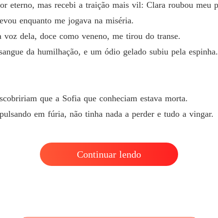
 eterno, mas recebi a traição mais vil: Clara roubou meu pr
Coraçõe
levou enquanto me jogava na miséria.
Capítul
a voz dela, doce como veneno, me tirou do transe.
sangue da humilhação, e um ódio gelado subiu pela espinha.
iriam que a Sofia que conheciam estava morta.

o em fúria, não tinha nada a perder e tudo a vingar.
escobririam que a Sofia que conheciam estava morta.
ulsando em fúria, não tinha nada a perder e tudo a vingar.
Continuar lendo