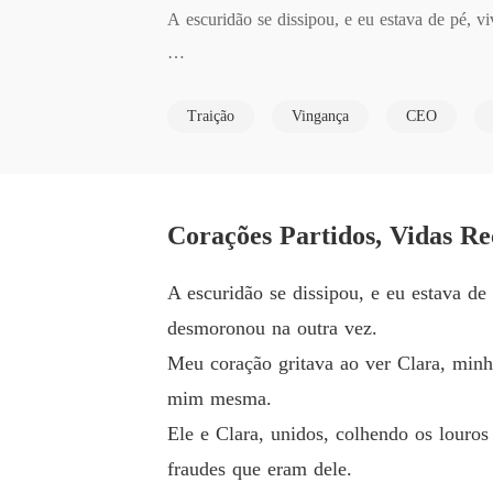
A escuridão se dissipou, e eu estava de pé, 
Meu coração gritava ao ver Clara, minha ir
Traição
Vingança
CEO
Ele e Clara, unidos, colhendo os louros de um
e.

Corações Partidos, Vidas R
Na minha vida passada, eu esperava amor etern
magnata que os elevou enquanto me jogava na 
A escuridão se dissipou, e eu estava d
desmoronou na outra vez.
"Sofia, você está bem? Parece pálida", a voz 
Meu coração gritava ao ver Clara, min
mim mesma.
Olhei para minhas mãos limpas, sem o sangue 
Ele e Clara, unidos, colhendo os louros
fraudes que eram dele.
Não seria um sacrifício.
