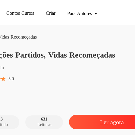
Contos Curtos
Criar
Para Autores
 Vidas Recomeçadas
Coraçõe
ções Partidos, Vidas Recomeçadas
Introdu
Coraçõe
in
Capítul
5.0
Coraçõe
Capítul
Coraçõe
Capítul
13
631
Ler agora
ítulo
Leituras
Coraçõe
Capítul