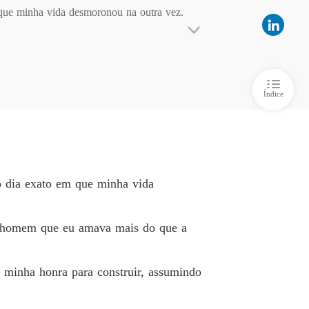
 que minha vida desmoronou na outra vez.

s Partidos, Vidas Recomeçadas
o 5
08/07/2025
 amava mais do que a mim mesma.

s Partidos, Vidas Recomeçadas
o 6
08/07/2025
para construir, assumindo fraudes que eram del
Índice
s Partidos, Vidas Recomeçadas
o 7
08/07/2025
oso e se tornou a pupila de Ricardo Vargas, o 
s Partidos, Vidas Recomeçadas
o 8
08/07/2025
 o dia exato em que minha vida
s Partidos, Vidas Recomeçadas
o 9
08/07/2025
o homem que eu amava mais do que a
s Partidos, Vidas Recomeçadas
o 10
08/07/2025
 e minha honra para construir, assumindo
s Partidos, Vidas Recomeçadas
o 11
08/07/2025