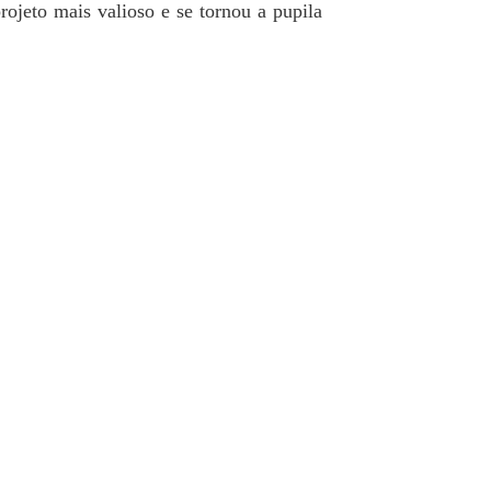
ojeto mais valioso e se tornou a pupila
s Partidos, Vidas Recomeçadas
o 12
08/07/2025