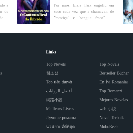
 para
"Obrigada, Alfa, por saber o quanto
 seu
Terminei aleijada, muda, morrendo
vida,
ndo a
Por anos, Elara Park engoliu em
rava
tenho medo do escuro e ter ficado
pagar
sozinha, por ter salvado Lúcia de
ópria
em de
seco cada vez que a chamavam de
vo do
comigo a noite toda. Ele até
um caminhão desgovernado. Eu
do, o
"mestiça" e "sangue fraco" nas
cancelou todos os seus
antes
odiava o João, a Lúcia, e a mim
 Axel
reuniões da alcateia. Híbrida,
ambém
compromissos para me levar ao
agora
mesma por ter sido tão cega. Por
ento,
vulnerável e apaixonada, acreditou
 nome
leilão hoje, só para me dar o melhor
ga de
que diabos eu tinha que passar por
do a
nas promessas doces de Zack
ateia
presente do mundo. Estou tão feliz!"
tudo aquilo? Por que tanto
r ele
misa,
Blackwood. Então ele a rejeitou -
Finalmente, a ficha caiu. Enquanto
dele,
sofrimento por um amor que nunca
ou de
dos e
minutos depois de tomar o que
Links
 uniu
eu lutava para proteger nosso filho,
te me
existiu? Mas agora, eu estava de
 e de
os em
queria dela. Antes que ela
oso e
ele estava com outra loba!
volta. No meu quarto de estudante,
conseguisse respirar através da dor
Top Novels
Top Novels
Calmamente, curti a postagem e
zendo
com minhas pernas, minha voz, e a
a que
io de
que a partiu por dentro, as notícias
guardei meu celular. Já que ele
ligação de Pedro no celular. Desta
 a
s
웹소설
Bestseller Bücher
sido
já estouravam nas manchetes: o
escolheu sua primeira paixão, decidi
rriso
vez, eu não vou salvá-lo.
stava
noivado de Zack com Selina, sua
Top tiểu thuyết
En İyi Romanlar
deixá-lo ir. Em sete dias, eu sairia
ilhar
rar a
es da
meia-irmã, celebrado como "a união
da sua vida com nosso filho para
ra a
أفضل الروايات
Top Romanzi
ão se
perfeita de sangue puro". A mesma
sempre.
arda.
ou na
Selina que sempre soube exatamente
網路小說
Mejores Novelas
o tão
como destruí-la. O golpe final veio
Meilleurs Livres
web 小説
tando
ra um
pelo telefone, na voz calma e
ndos,
calculista da própria mãe: "Elara,
Лучшие романы
Novel Terbaik
ssem,
édito
você já tem vinte e três anos. Está
นวนิยายที่ดีที่สุด
MoboReels
na hora de contribuir para esta