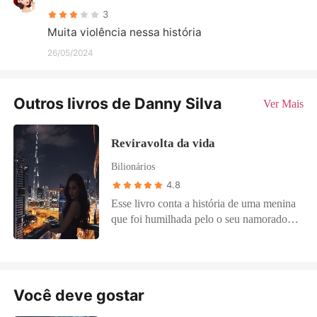
3
Muita violência nessa história
26/05/2024
Outros livros de Danny Silva
Ver Mais
Reviravolta da vida
Bilionários
4.8
Esse livro conta a história de uma menina
que foi humilhada pelo o seu namorado e
a família dele, ela se ajoelhou em sua
frente implorando para ele não deixar ela
mas ele a humilhou por ela ser pobre. A
família dele a sequestrou e ameaçou matar
Você deve gostar
ela se não aceitasse o dinheiro dado pra
ela ir embora, ela não teve escola se não