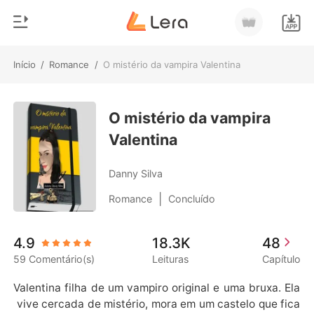
Início
/
Romance
/
O mistério da vampira Valentina
0
Início
Loja
O mistério da vampira
Gênero
Valentina
Moderno
Histórico
Lobisomem
Danny Silva
Sair
Contos
|
Romance
Concluído
Romance
Baixar App
4.9
18.3K
48
Bilionários
59 Comentário(s)
Leituras
Capítulo
Ranking
Valentina filha de um vampiro original e uma bruxa. Ela
 vive cercada de mistério, mora em um castelo que fica