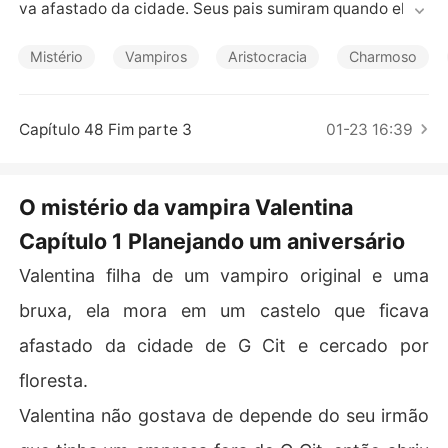
Contos Curtos
va afastado da cidade. Seus pais sumiram quando ela ti
nha 15 anos deixando um mistério. Ela nunca pode sair
 da cidade de G Cit., seu irmão tentar a muito tempo en
Mistério
Vampiros
Aristocracia
Charmoso
contrar pistas por trás do sumido de seus pais.

Venha ler e descobri qual é o grande segredo que fica e
Capítulo 48 Fim parte 3
01-23 16:39
scondido  de todos...
O mistério da vampira Valentina
Capítulo 1 Planejando um aniversário
Valentina filha de um vampiro original e uma
bruxa, ela mora em um castelo que ficava
afastado da cidade de G Cit e cercado por
floresta.
Valentina não gostava de depende do seu irmão