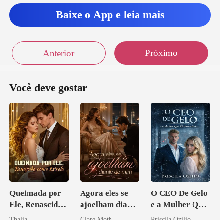
Baixe o App e leia mais
b
Próximo
Anterior
Você deve gostar
Queimada por
Agora eles se
O CEO De Gelo
Ele, Renascida
ajoelham diante
e a Mulher Que
como Estrela
de mim
Ele Jurou Odiar
Thalia
Glare Moth
Priscila Ozilio