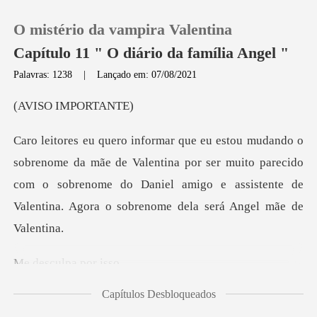
O mistério da vampira Valentina
Capítulo 11 " O diário da família Angel "
Palavras: 1238
|
Lançado em: 07/08/2021
0
IMPOR
Loja
de Valentina por ser muito parecido
com o sobrenome do Daniel amigo e as
Histórico
Sair
ulpa po
Baixar App
Capítulos Desbloqueados
rem gostando do meu livr