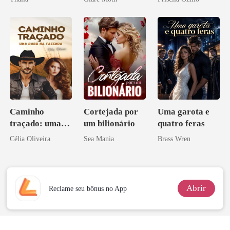
Caminho
Cortejada por
Uma garota e
traçado: uma
um bilionário
quatro feras
babá na fazenda
Célia Oliveira
Sea Mania
Brass Wren
Abrir
Reclame seu bônus no App