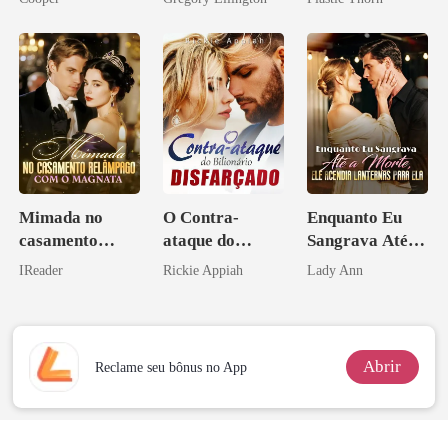
bilionário
coração
Mimada no
O Contra-
Enquanto Eu
casamento
ataque do
Sangrava Até a
relâmpago com
Bilionário
Morte, Ele
IReader
Rickie Appiah
Lady Ann
o magnata
Disfarçado
Acendia
Lanternas Para
Ela
Abrir
Reclame seu bônus no App