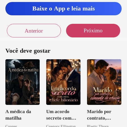
a não se aliment
Baixe o App e leia mais
Próximo
Anterior
Você deve gostar
A médica da
Um acordo
Marido por
matilha
secreto com
contrato,
meu chefe
amante de
Cooper
Gregory Ellington
Plastic Thorn