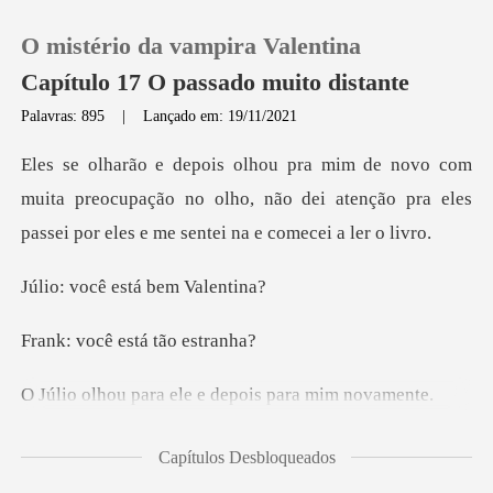
O mistério da vampira Valentina
Capítulo 17 O passado muito distante
Palavras: 895
|
Lançado em: 19/11/2021
0
uita preocupação no olho, não dei atenção pra eles
Loja
p
ê está bem
Histórico
ê está tão
Sair
a ele e depois pa
Baixar App
ina: es
Capítulos Desbloqueados