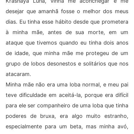
Krasnaya Luna, vinha me aconchegar e me
 a ajudou a escapar, mas, em sua fuga, ela caiu nos bra
desejar que amanhã fosse o melhor dos meus
ços daquele ser sombrio, o Alfa mais poderoso e perigo
so de todos, o chamado Rei das Trevas, Desmond Dark
dias. Eu tinha esse hábito desde que prometera
ness, o Alfa da maior matilha de todas, Blue Moon, que
à minha mãe, antes de sua morte, em um
 acabou se tornando seu companheiro escolhido. O res
ultado foi o início de uma guerra total entre eles, em qu
ataque que tivemos quando eu tinha dois anos
e o Alfa queria reivindicá-la como sua, e Irina tentará lu
de idade, que minha mãe me protegeu de um
tar, mesmo contra seus próprios desejos e os de Bella, e 
contra a atração do companheiro, para fugir de todos e
grupo de lobos desonestos e solitários que nos
 impedir que as guerras por ela continuem. Quem conse
atacaram.
guirá o que quer? Quantos mais morrerão tentando tê-l
a? O Rei das Trevas será capaz de protegê-la e torná-la 
Minha mãe não era uma loba normal, e meu pai
finalmente sua?
teve dificuldade em aceitá-la, porque era difícil
para ele ser companheiro de uma loba que tinha
poderes de bruxa, era algo muito estranho,
especialmente para um beta, mas minha avó,