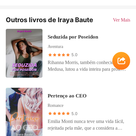
Outros livros de Iraya Baute
Ver Mais
Seduzida por Poseidon
Aventura
5.0
Rihanna Morris, também conhecida como
Medusa, lutou a vida inteira para proteger
sua avó e seu grande segredo. Um
segredo que tem origem em um erro que
ela cometeu aos 15 anos de idade. Um
Pertenço ao CEO
segredo que é sua vida, mas que, para
protegê-lo, ele não quer que seja
Romance
conhecido. Devido a outro de seus muitos
5.0
erros, por se cegar para algo que nunca
Emilia Monti nunca teve uma vida fácil,
funcionou bem para ela, os homens e seus
rejeitada pela mãe, que a considera a
relacionamentos com eles, ela foi
responsável pela morte do pai, já que o
transferida com urgência para o Japão,