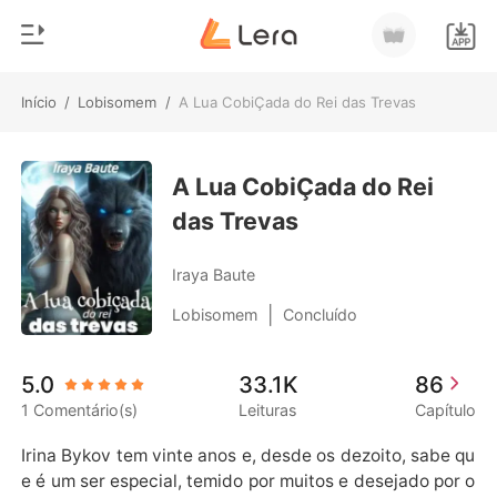
Início
/
Lobisomem
/
A Lua CobiÇada do Rei das Trevas
0
Início
Loja
A Lua CobiÇada do Rei
Gênero
das Trevas
Moderno
Histórico
Lobisomem
Iraya Baute
Sair
Contos
|
Lobisomem
Concluído
Romance
Baixar App
5.0
33.1K
86
Bilionários
1 Comentário(s)
Leituras
Capítulo
Ranking
Irina Bykov tem vinte anos e, desde os dezoito, sabe qu
e é um ser especial, temido por muitos e desejado por o